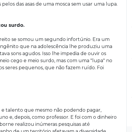
os pelos das asas de uma mosca sem usar uma lupa.
cou surdo.
ireito se somou um segundo infortúnio. Era um
gênito que na adolescência lhe produziu uma
tava sons agudos. Isso lhe impedia de ouvir os
, meio cego e meio surdo, mas com uma "lupa" no
 os seres pequenos, que não fazem ruído. Foi
 e talento que mesmo não podendo pagar,
no e, depois, como professor. E foi com o dinheiro
borne realizou inúmeras pesquisas até
nho de um território afetavam a diversidade