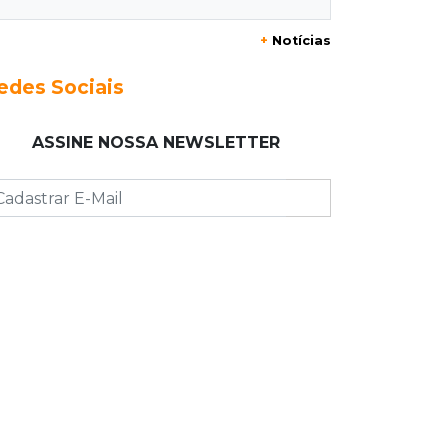
20:29
Pedro Gomes
+
Notícias
Jovem morre baleado e suspeita
envolve disputa entre facções rivais
edes Sociais
20:01
Futebol feminino
ASSINE NOSSA NEWSLETTER
Pantanal treina em Goiânia antes de
jogo que vale acesso inédito à Série
A2
19:44
Campeonato Brasileiro
Remo busca empate com Atlético-MG
e segue na zona de rebaixamento
19:27
Caso Ayla
Defesa diz que preso suspeito de
sequestro só emprestou casa a
conhecido