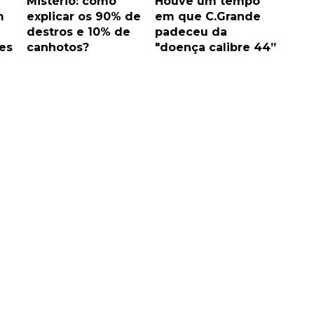
Mistério: como
Houve um tempo
m
explicar os 90% de
em que C.Grande
destros e 10% de
padeceu da
es
canhotos?
"doença calibre 44”