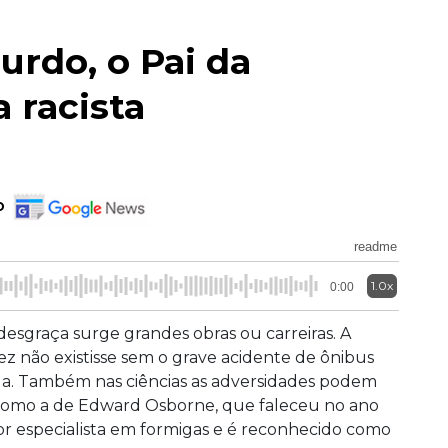
urdo, o Pai da
 racista
o
readme
1.0x
0:00
esgraça surge grandes obras ou carreiras. A
ez não existisse sem o grave acidente de ônibus
da. Também nas ciências as adversidades podem
s, como a de Edward Osborne, que faleceu no ano
or especialista em formigas e é reconhecido como