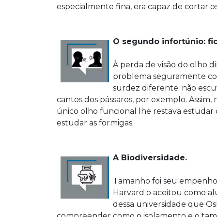
especialmente fina, era capaz de cortar 
O segundo infortúnio: fi
À perda de visão do olho d
problema seguramente con
surdez diferente: não escu
cantos dos pássaros, por exemplo. Assim
único olho funcional lhe restava estudar
estudar as formigas.
A Biodiversidade.
Tamanho foi seu empenho
Harvard o aceitou como alu
dessa universidade que Os
compreender como o isolamento e o tama