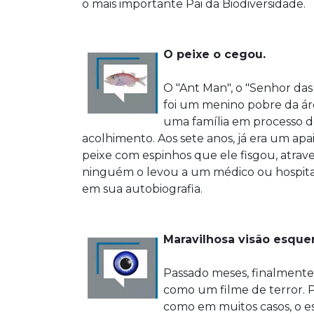
o mais importante Pai da Biodiversidade.
O peixe o cegou.
O "Ant Man", o "Senhor da
foi um menino pobre da áre
uma família em processo de
acolhimento. Aos sete anos, já era um a
peixe com espinhos que ele fisgou, atraves
ninguém o levou a um médico ou hospital. 
em sua autobiografia.
Maravilhosa visão esque
Passado meses, finalmente
como um filme de terror. 
como em muitos casos, o e