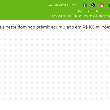
ACOMPANHE-NOS
(67) 99669-9563
AGOSTO, DOMINGO
09
CAMPO G
eia neste domingo prêmio acumulado em R$ 165 milhõe