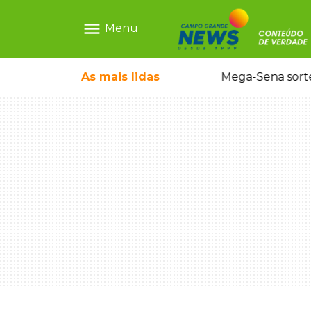
menu
Menu
o em sequestro de bebê na Capital
As mais
lidas
Mega-Sena sort