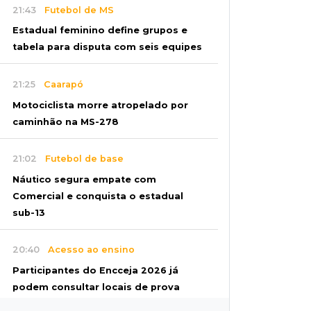
21:43
Futebol de MS
Estadual feminino define grupos e
tabela para disputa com seis equipes
21:25
Caarapó
Motociclista morre atropelado por
caminhão na MS-278
21:02
Futebol de base
Náutico segura empate com
Comercial e conquista o estadual
sub-13
20:40
Acesso ao ensino
Participantes do Encceja 2026 já
podem consultar locais de prova