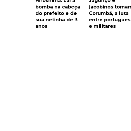
Hiroshima: cai a
Jagunço e
bomba na cabeça
jacobinos toma
do prefeito e de
Corumbá, a luta
sua netinha de 3
entre portugues
anos
e militares