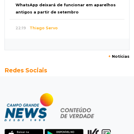
WhatsApp deixará de funcionar em aparelhos
antigos a partir de setembro
22:19
Thiago Servo
Sertanejo desiste de ação de R$ 12 milhões
por pagar pensão sem ser pai
+
Notícias
21:50
Balcão de empregos
Redes Sociais
Semana vai começar com 909 novas
oportunidades de trabalho em 114 funções
21:31
Flagrante
Motorista atinge carro parado, perde
retrovisor e foge no Jardim Antártica
21:12
Entrevista
“Sinto que ela está por perto”, diz mãe de