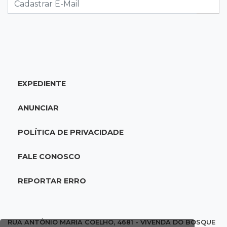
Brasileirão Feminino
20:34
Sorte
Veja as dezenas de hoje na Dupla Sena,
Lotomania, Quina e mais
EXPEDIENTE
20:15
Pedro Juan Caballero
Fiscalização apreende remédios de farmácia
ANUNCIAR
ligada a laboratório ilegal
POLÍTICA DE PRIVACIDADE
19:56
São Gabriel do Oeste
Suspeitos de ocupar avião interceptado pela
FALE CONOSCO
FAB morrem em confronto
REPORTAR ERRO
19:37
Cotação
Dólar comercial cai 0,46% e encerra semana
cotado a R$ 5,08
RUA ANTÔNIO MARIA COELHO, 4681 - VIVENDA DO BOSQUE