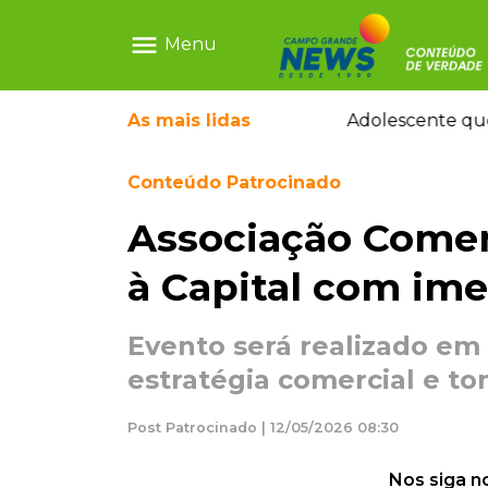
menu
Menu
Sapatos de marca e tamanco de Scheila Carvalho viram achados em Bazar de Cincão
As mais
Adolescente que morreu em desafio era 
lidas
Conteúdo Patrocinado
Associação Comerc
à Capital com im
Evento será realizado em
estratégia comercial e t
Post Patrocinado | 12/05/2026 08:30
Nos siga n