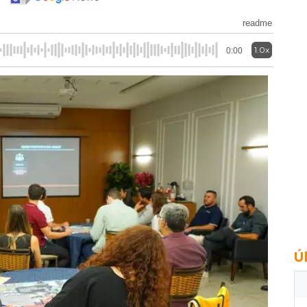
readme
1.0x
0:00
Ú