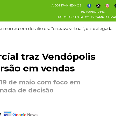
ACOMPANHE-NOS
(67) 99669-9563
AGOSTO, SEXTA
07
CAMPO GRA
"escrava virtual", diz delegada
Granizo danifi
ial traz Vendópolis
ersão em vendas
 19 de maio com foco em
omada de decisão
o