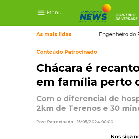
menu
Menu
o do Pantanal: tatu-canastra pode ganhar dia oficial e
As mais
lidas
Conteúdo Patrocinado
Chácara é recanto
em família perto 
Com o diferencial de hos
2km de Terenos e 30 min
Post Patrocinado | 15/05/2024 08:00
Nos siga n