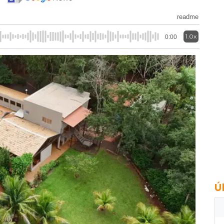
readme
1.0x
0:00
Ú