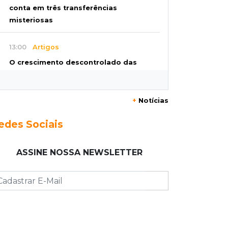
conta em três transferências
misteriosas
13:00
Artigos
O crescimento descontrolado das
big techs
+
Notícias
12:55
Ventania
Árvore cai, bloqueia avenida e deixa
edes Sociais
comércio sem energia em Campo
Grande
ASSINE NOSSA NEWSLETTER
12:34
"Foi mal"
Mulher em situação de rua coloca
fogo em terreno e causa incêndio no
Santo Amaro