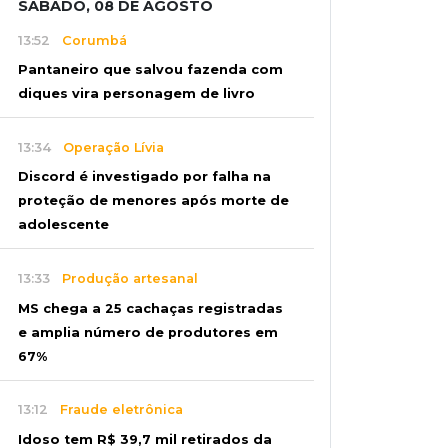
SÁBADO, 08 DE AGOSTO
13:52
Corumbá
Pantaneiro que salvou fazenda com
diques vira personagem de livro
13:34
Operação Lívia
Discord é investigado por falha na
proteção de menores após morte de
adolescente
13:33
Produção artesanal
MS chega a 25 cachaças registradas
e amplia número de produtores em
67%
13:12
Fraude eletrônica
Idoso tem R$ 39,7 mil retirados da