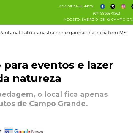
ACOMPANHE-NOS
(67) 99669-9563
AGOSTO, SÁBADO
08
CAMPO GR
m MS
Família pede justiça por eletricista mort
 para eventos e lazer
da natureza
pedagem, o local fica apenas
utos de Campo Grande.
o