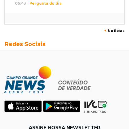
06:43
Pergunta do dia
20 anos da Lei Maria da Penha: o que ainda
precisa melhorar? Participe
+
Notícias
06:35
Eficiência na gestão
Redes Sociais
MP vai investigar adesão a programa de
transparência por prefeituras
06:30
Artigos
Quando as instituições viram estúdio
06:25
Dourados
Rapaz de 19 anos morre ao bater motocicleta
em caminhão estacionado
06:12
Previsão do tempo
ASSINE NOSSA NEWSLETTER
Instabilidade avança sobre MS nesta sexta e