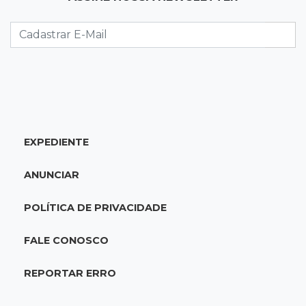
nova frente fria chega no domingo
06:02
Editorial
As tragédias mostram que o maior perigo da
internet quase nunca está à vista
06:00
Jogo Aberto
EXPEDIENTE
Como milagre, corredor da Santa Casa
aparece vazio
ANUNCIAR
QUINTA, 06 DE AGOSTO
POLÍTICA DE PRIVACIDADE
23:45
Flagrante
Ladrão invade casa e sai com televisão nos
FALE CONOSCO
braços na Vila Ipiranga
REPORTAR ERRO
23:26
Sancionado