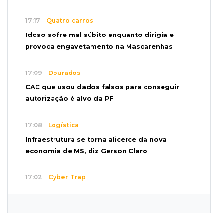
17:17
Quatro carros
Idoso sofre mal súbito enquanto dirigia e
provoca engavetamento na Mascarenhas
17:09
Dourados
CAC que usou dados falsos para conseguir
autorização é alvo da PF
17:08
Logística
Infraestrutura se torna alicerce da nova
economia de MS, diz Gerson Claro
17:02
Cyber Trap
Empresário preso por fraude bancária usava
Discord para vender cartões clonados