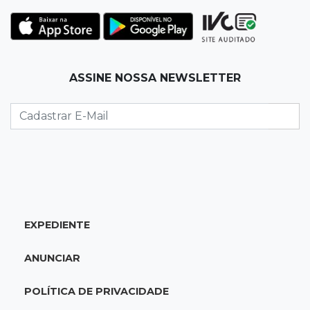
19:35
Bragança Paulista
Corinthians vence Bragantino por 2 a 0 e sobe
para 7º no Brasileirão
19:12
Na Vila Belmiro
ASSINE NOSSA NEWSLETTER
Athletico vence Santos por 2 a 0 e mantém 3º
lugar no Brasileirão
18:51
Oportunidades
UEMS está com seleções para professores
com salários de até R$ 10,2 mil
EXPEDIENTE
18:33
Em 2022
Homem que ajudou a sequestrar bebê matou
ANUNCIAR
adolescente atropelada no Amazonas
POLÍTICA DE PRIVACIDADE
18:15
Nubank Parque