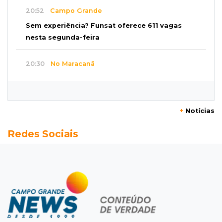
20:52
Campo Grande
Sem experiência? Funsat oferece 611 vagas
nesta segunda-feira
20:30
No Maracanã
Flamengo vence Vitória por 2 a 0 e encurta
distância para o líder
+
Notícias
20:13
Empregos
Redes Sociais
Seleções em MS têm salários de até R$ 8,2 mil;
veja oportunidades
19:50
Jardim Itatiaia
Vigia é amarrado durante roubo de carro e
dois caminhões em pátio