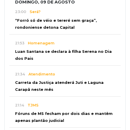
DOMINGO, 09 DE AGOSTO
23:00
Será?
“Forró só de véio e tereré sem graça”,
rondoniense detona Capital
21:53
Homenagem
Luan Santana se declara à filha Serena no Dia
dos Pais
21:34
Atendimento
Carreta da Justiça atenderá Juti e Laguna
Carapã neste mês
21:14
TJMS
Fóruns de MS fecham por dois dias e mantêm
apenas plantão judicial