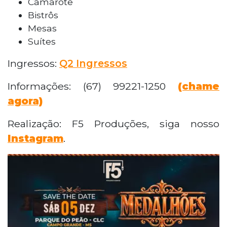
Camarote
Bistrôs
Mesas
Suítes
Ingressos:
Q2 Ingressos
Informações: (67) 99221-1250
(chame
agora)
Realização: F5 Produções, siga nosso
Instagram
.