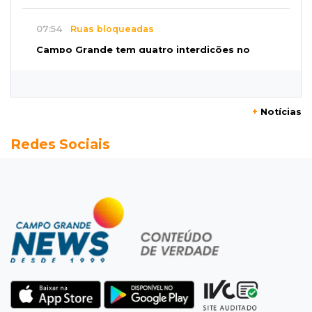
07:54
Ruas bloqueadas
Campo Grande tem quatro interdições no
trânsito neste domingo
07:45
Dia dos Pais
+
Notícias
Qual conselho do seu pai você não ouviu e
Redes Sociais
hoje paga um preço alto?
07:30
Disciplina e amor
Pais passam kung-fu de geração em geração
e agora treinam as filhas
07:26
Tiradentes
Ataque em beco deixa um morto com rosto
deformado e outro ferido