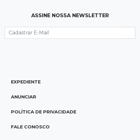
07:20
14 de julho
ASSINE NOSSA NEWSLETTER
Feira Central encerra Festival do Sobá com
karaokê de Dia dos Pais
07:15
Artigos
A esperança não pode morrer
07:10
Previsão
Domingo terá calor de 38°C, tempo seco e
EXPEDIENTE
chance de chuva em MS
ANUNCIAR
07:10
Amor que acolhe
Eles cancelaram viagem à Europa porque o
POLÍTICA DE PRIVACIDADE
sonho de ser pais chegou
FALE CONOSCO
07:03
Centro