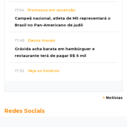
17:54
Promessa em ascensão
Campeã nacional, atleta de MS representará o
Brasil no Pan-Americano de judô
17:46
Danos morais
Grávida acha barata em hambúrguer e
restaurante terá de pagar R$ 6 mil
17:32
Veja os horários
Velório de Luis Pedro Scalise será no Rubens
Gil de Camillo nesta sexta-feira
+
Notícias
17:25
Operação Lívia
Redes Sociais
Nova lei pune deepfakes sexuais com crianças
e amplia investigação na internet