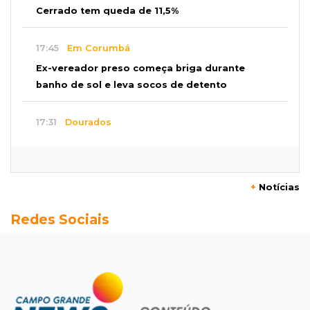
Cerrado tem queda de 11,5%
17:45
Em Corumbá
Ex-vereador preso começa briga durante
banho de sol e leva socos de detento
17:31
Dourados
Vídeo mostra jovem sendo executado com
tiro na cabeça em loja do pai
+
Notícias
17:24
Recursos
Redes Sociais
Governo libera R$ 433 mil a Deodápolis após
temporal de granizo causar estragos
17:17
Em investigação
Pai de bebê desaparecida vai à polícia e nega
ser membro de facção