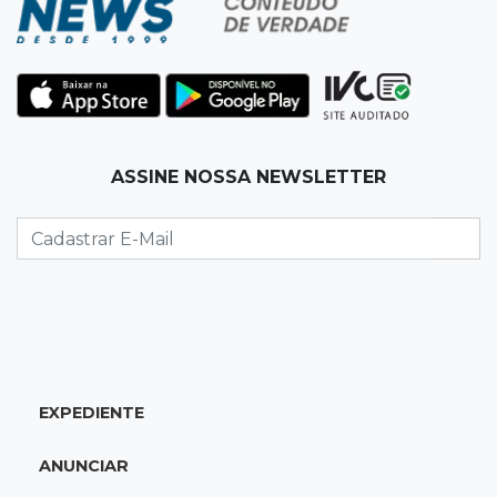
17:12
"Meu irmão não volta mais"
Família pede justiça por eletricista morto por
motorista bêbado e sem CNH
17:01
Transferidos
ASSINE NOSSA NEWSLETTER
Mandantes de mortes em guerra de facções
vão para presídio federal
17:00
Vila Sobrinho
Uno capota e Gol invade terreno em acidente
próximo à Praça do Papa
EXPEDIENTE
16:52
De estimação
Pet shop é recorrente na venda de cães "fake"
ANUNCIAR
e até de animais doentes