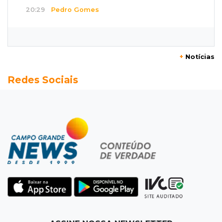
20:29
Pedro Gomes
Jovem morre baleado e suspeita envolve
disputa entre facções rivais
+
Notícias
20:01
Futebol feminino
Redes Sociais
Pantanal treina em Goiânia antes de jogo que
vale acesso inédito à Série A2
19:44
Campeonato Brasileiro
Remo busca empate com Atlético-MG e segue
na zona de rebaixamento
19:27
Caso Ayla
Defesa diz que preso suspeito de sequestro
só emprestou casa a conhecido