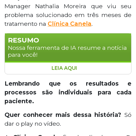
Manager
Nathalia Moreira que viu seu
problema solucionado em três meses de
tratamento na
Clínica Canela
.
RESUMO
Nossa ferramenta de IA resume a notícia
para você!
LEIA AQUI
Lipedema, frequentemente confundida com
celulite, é uma doença que pode se agravar
Lembrando que os resultados e
sem o tratamento correto. A Product Manager
processos são individuais para cada
Nathalia Moreira relata a eficácia do
paciente.
tratamento realizado na Clínica Canela, com
resultados visíveis em apenas três meses.
Quer conhecer mais dessa história?
Só
Ressalta-se que cada paciente responde de
dar o play no vídeo.
forma individual ao tratamento.Para saber mais
sobre a experiência de Nathalia, assista ao