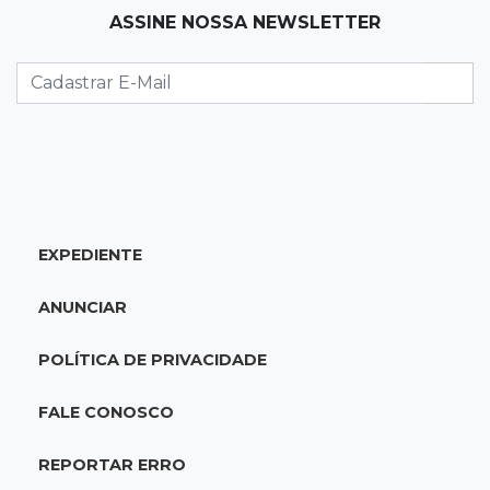
18:41
Ideb
ASSINE NOSSA NEWSLETTER
Ensino Médio melhora nas maiores cidades do
Estado, mas aprendizagem recua
18:24
Balanço
Boletim mostra que julho teve chuva irregular
e déficit em grande parte de MS
EXPEDIENTE
18:02
Ideb
Ensino Fundamental melhora em Campo
ANUNCIAR
Grande, Dourados e Corumbá
POLÍTICA DE PRIVACIDADE
17:51
Arsenal Oculto
Preso em operação da PF no ano passado
FALE CONOSCO
volta a ser alvo por comércio de armas
REPORTAR ERRO
17:42
Bonito