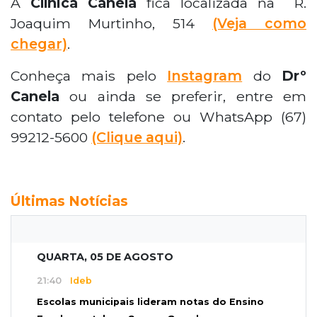
A
Clínica Canela
fica localizada na R.
vídeo disponível. A Clínica Canela está
Joaquim Murtinho, 514
(Veja como
localizada na Rua Joaquim Murtinho, 514. Mais
chegar)
.
informações podem ser encontradas no
Instagram do Dr. Canela ou pelo
Conheça mais pelo
Instagram
do
Drº
telefone/WhatsApp (67) 99212-5600.
Canela
ou ainda se preferir, entre em
contato pelo telefone ou WhatsApp (67)
99212-5600
(Clique aqui)
.
Últimas Notícias
QUARTA, 05 DE AGOSTO
21:40
Ideb
Escolas municipais lideram notas do Ensino