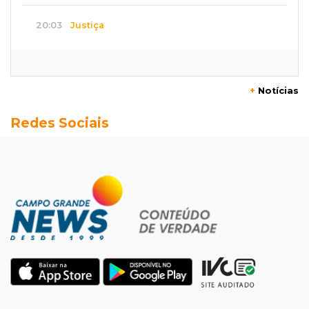
20:03
Justiça
Ex-PM deixa prisão para tratamento médico 5
meses após ser capturado
+
Notícias
19:41
Feminicídio
Redes Sociais
Júri condena a 25 anos homem que atropelou
esposa em frente aos filhos
19:20
Selic
Banco Central reduz juros para 14% ao ano em
4º corte consecutivo
19:05
Pregão
Dólar comercial fecha cotado a R$ 5,12 com
atenção ao cenário externo