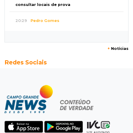
consultar locais de prova
20:29
Pedro Gomes
Jovem morre baleado e suspeita envolve
disputa entre facções rivais
+
Notícias
20:01
Futebol feminino
Redes Sociais
Pantanal treina em Goiânia antes de jogo que
vale acesso inédito à Série A2
19:44
Campeonato Brasileiro
Remo busca empate com Atlético-MG e segue
na zona de rebaixamento
19:27
Caso Ayla
Defesa diz que preso suspeito de sequestro
só emprestou casa a conhecido