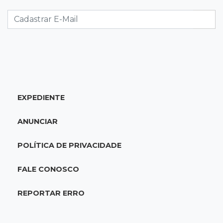
Ensino Médio melhora nas maiores cidades do
Estado, mas aprendizagem recua
18:24
Balanço
Boletim mostra que julho teve chuva irregular
e déficit em grande parte de MS
EXPEDIENTE
18:02
Ideb
Ensino Fundamental melhora em Campo
ANUNCIAR
Grande, Dourados e Corumbá
POLÍTICA DE PRIVACIDADE
17:51
Arsenal Oculto
Preso em operação da PF no ano passado
FALE CONOSCO
volta a ser alvo por comércio de armas
REPORTAR ERRO
17:42
Bonito
Justiça manda periciar obra construída perto