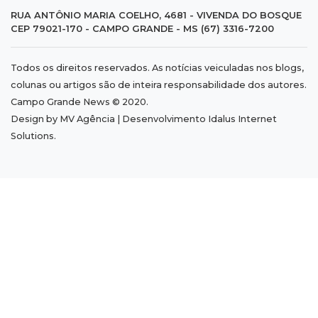
da Gruta do Lago Azul
RUA ANTÔNIO MARIA COELHO, 4681 - VIVENDA DO BOSQUE
CEP 79021-170 - CAMPO GRANDE - MS (67) 3316-7200
17:42
Fronteira
Todos os direitos reservados. As notícias veiculadas nos blogs,
PRF encontra 420 kg de cocaína em fundo
colunas ou artigos são de inteira responsabilidade dos autores.
falso e prende pai e filho
Campo Grande News © 2020.
Design by MV Agência | Desenvolvimento
Idalus Internet
17:31
Ensinar Juntos
Solutions
.
A fragilização da verdade na era digital
17:21
Ideb
Qualidade da educação avança em MS e
Ensino Médio sobe de 4,0 para 4,4
17:16
Justiça
TJMS reativa núcleos para destravar
processos parados há mais de 900 dias