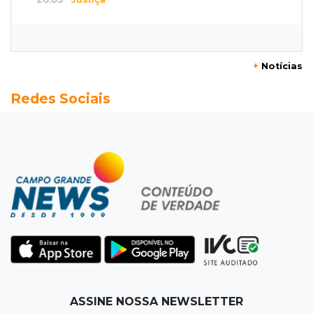
Ex-PM deixa prisão para tratamento médico 5
meses após ser capturado
+
Notícias
19:41
Feminicídio
Redes Sociais
Júri condena a 25 anos homem que atropelou
esposa em frente aos filhos
19:20
Selic
Banco Central reduz juros para 14% ao ano em
4º corte consecutivo
19:05
Pregão
Dólar comercial fecha cotado a R$ 5,12 com
atenção ao cenário externo
18:41
Ideb
ASSINE NOSSA NEWSLETTER