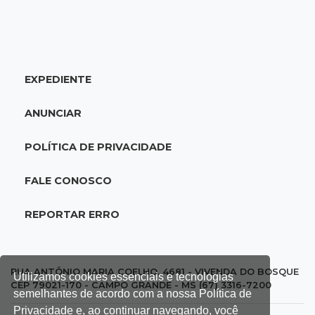
19:09
Cotação
Dólar fecha em queda a R$ 5,10 após taxa de
juros cair para 14%
EXPEDIENTE
18:44
Cidades
Taxa de homicídios cai na fronteira, assim
ANUNCIAR
como as de estupros e roubos
POLÍTICA DE PRIVACIDADE
18:21
Localização
Prefeitura prevê R$ 297 mil para instalar 2,5
FALE CONOSCO
mil placas de ruas da Capital
REPORTAR ERRO
18:03
Mais 3,8 mil km
Com empréstimo bilionário, MS planeja mais
que dobrar malha asfaltada até 2031
RUA ANTÔNIO MARIA COELHO, 4681 - VIVENDA DO BOSQUE
Utilizamos cookies essenciais e tecnologias
CEP 79021-170 - CAMPO GRANDE - MS (67) 3316-7200
semelhantes de acordo com a nossa Política de
17:54
Promessa em ascensão
Privacidade e, ao continuar navegando, você