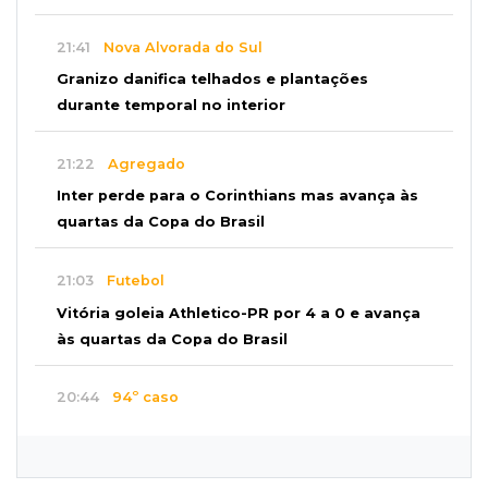
21:41
Nova Alvorada do Sul
Granizo danifica telhados e plantações
durante temporal no interior
21:22
Agregado
Inter perde para o Corinthians mas avança às
quartas da Copa do Brasil
21:03
Futebol
Vitória goleia Athletico-PR por 4 a 0 e avança
às quartas da Copa do Brasil
20:44
94º caso
Foragido por roubo morre baleado em
confronto com policiais militares