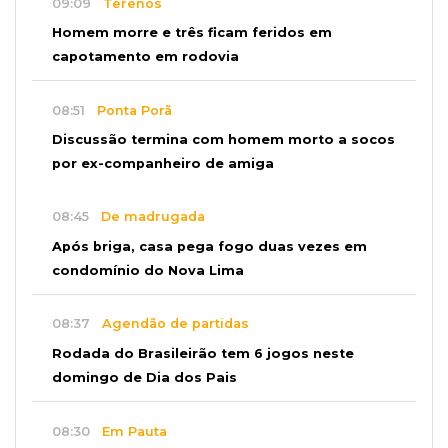
09:09
Terenos
Homem morre e três ficam feridos em
capotamento em rodovia
08:51
Ponta Porã
Discussão termina com homem morto a socos
por ex-companheiro de amiga
08:45
De madrugada
Após briga, casa pega fogo duas vezes em
condomínio do Nova Lima
08:37
Agendão de partidas
Rodada do Brasileirão tem 6 jogos neste
domingo de Dia dos Pais
08:30
Em Pauta