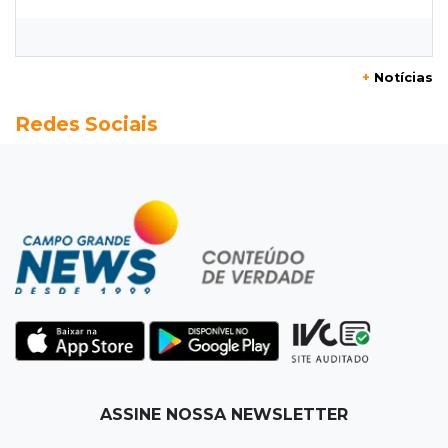
O enorme peso dos genes na obesidade
08:26
O que ficou de quem partiu
+
Notícias
Com ajuda da irmã, mãe transforma sonho
Redes Sociais
que tinha com a filha em loja
08:15
Estudo
Município de MS perde 58 mil hectares e R$ 12
milhões por mês com silvicultura
08:03
Amambai
Rapaz de 23 anos morre ao bater o carro em
poste de energia elétrica
07:54
Ruas bloqueadas
ASSINE NOSSA NEWSLETTER
Campo Grande tem quatro interdições no
trânsito neste domingo