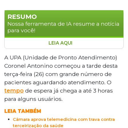
RESUMO
Nossa ferramenta de IA resume a notícia
para você!
LEIA AQUI
A UPA Coronel Antonino, em Campo
Grande, registrou superlotação na tarde
A UPA (Unidade de Pronto Atendimento)
desta terça-feira (26), com tempo de
Coronel Antonino começou a tarde desta
espera de até três horas. Pacientes
terça-feira (26) com grande número de
relataram falta de atendimento médico e
pacientes aguardando atendimento. O
aglomeração dentro e fora da unidade.
tempo
de espera já chega a até 3 horas
Uma acompanhante aguardou três horas
sem atendimento e outra foi embora
para alguns usuários.
após quatro horas sem ser atendida. A
LEIA TAMBÉM
Prefeitura de Campo Grande foi
contactada, mas não retornou.
Câmara aprova telemedicina com trava contra
terceirização da saúde