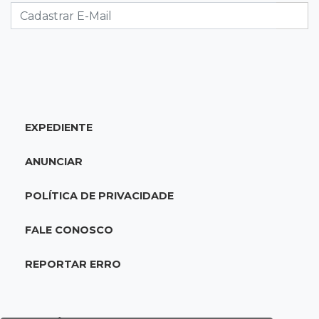
07:45
Dia dos Pais
Qual conselho do seu pai você não ouviu e
hoje paga um preço alto?
07:30
Disciplina e amor
EXPEDIENTE
Pais passam kung-fu de geração em geração
e agora treinam as filhas
ANUNCIAR
07:26
Tiradentes
POLÍTICA DE PRIVACIDADE
Ataque em beco deixa um morto com rosto
deformado e outro ferido
FALE CONOSCO
07:20
14 de julho
REPORTAR ERRO
Feira Central encerra Festival do Sobá com
karaokê de Dia dos Pais