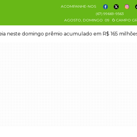
ACOMPANHE-NOS
(67) 99669-9563
AGOSTO, DOMINGO
09
CAMPO G
eia neste domingo prêmio acumulado em R$ 165 milhõe