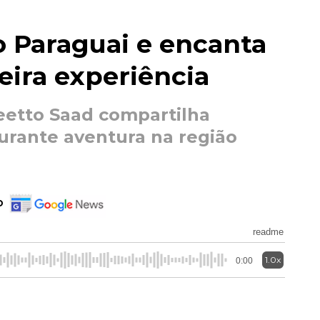
o Paraguai e encanta
eira experiência
 Beetto Saad compartilha
rante aventura na região
o
readme
1.0x
0:00