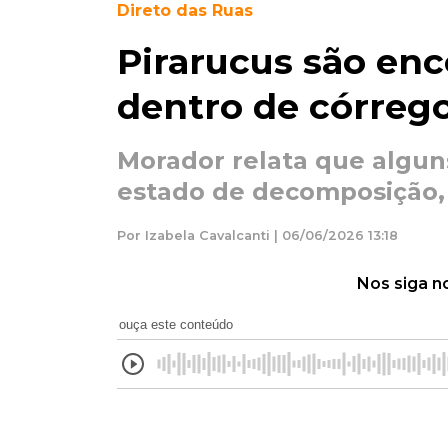
Direto das Ruas
Pirarucus são en
dentro de córrego
Morador relata que algun
estado de decomposição, 
Por Izabela Cavalcanti | 06/06/2026 13:18
Nos siga n
ouça este conteúdo