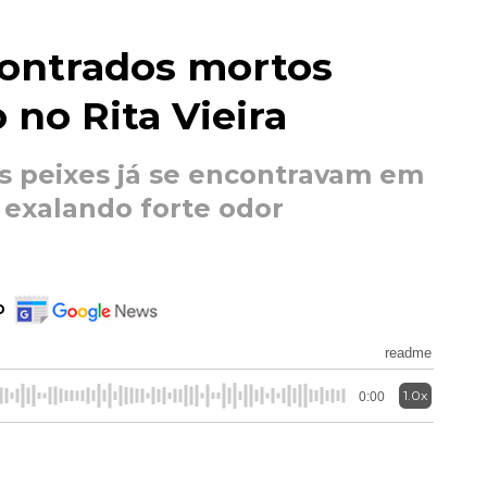
contrados mortos
 no Rita Vieira
s peixes já se encontravam em
exalando forte odor
o
readme
1.0x
0:00