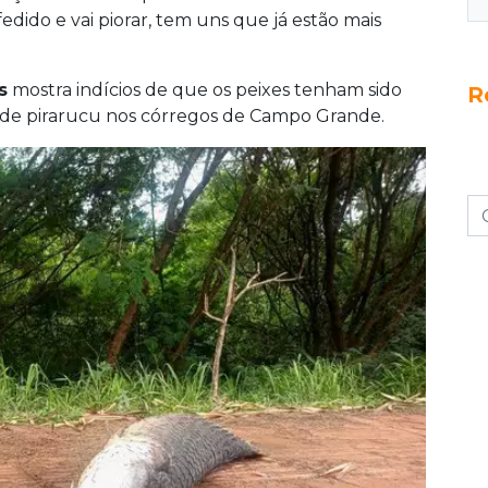
edido e vai piorar, tem uns que já estão mais
s
mostra indícios de que os peixes tenham sido
R
 de pirarucu nos córregos de Campo Grande.