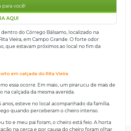
 para você!
IA AQUI
os no Córrego Bálsamo, na Avenida Rita Vieira
ábado (06). O forte odor alertou moradores da
 dentro do Córrego Bálsamo, localizado na
 local: em maio, um exemplar de mais de dois
 Rita Vieira, em Campo Grande. O forte odor
a mesma avenida. Vídeos indicam descarte
, que estavam próximos ao local no fim da
a que pode atingir cinco metros e 200 quilos. A
rto em calçada do Rita Vieira
omo essa ocorre. Em maio, um pirarucu de mais de
to na calçada da mesma avenida.
35 anos, esteve no local acompanhado da família.
rego quando perceberam o cheiro intenso.
 tio e meu pai foram, o cheiro está feio. A horta
ficação na cerca e por causa do cheiro foram olhar