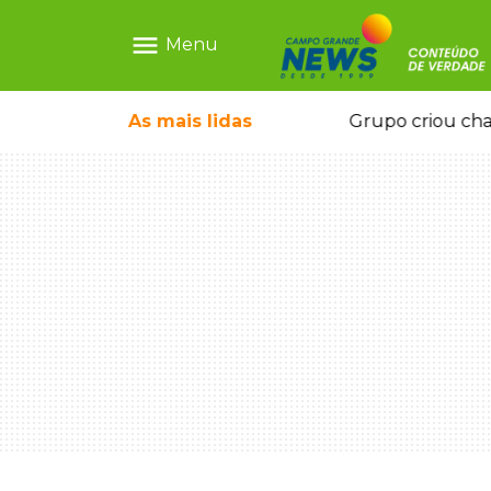
menu
Menu
icape deixou 4 mortos e 8 feridos
As mais
lidas
Grupo criou cha