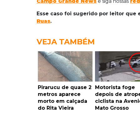
Campo Grande News
e siga nossas
red
Esse caso foi sugerido por leitor qu
Ruas
.
VEJA TAMBÉM
Pirarucu de quase 2
Motorista foge
metros aparece
depois de atrope
morto em calçada
ciclista na Aven
do Rita Vieira
Mato Grosso