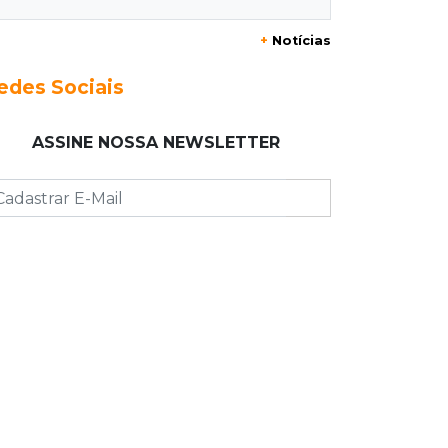
19:05
Pregão
+
Notícias
Dólar comercial fecha cotado a R$
5,12 com atenção ao cenário externo
edes Sociais
18:41
Ideb
ASSINE NOSSA NEWSLETTER
Ensino Médio melhora nas maiores
cidades do Estado, mas
aprendizagem recua
18:24
Balanço
Boletim mostra que julho teve chuva
irregular e déficit em grande parte de
MS
18:02
Ideb
Ensino Fundamental melhora em
Campo Grande, Dourados e Corumbá