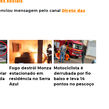
es sociais
.
e enviou mensagem pelo canal
Direto das
Fogo destrói Monza
Motociclista é
lar
estacionado em
derrubada por fio
ida
residência no Serra
baixo e leva 14
Azul
pontos no pescoço