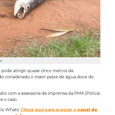
o)
pode atingir quase cinco metros de
do considerado o maior peixe de água doce do
o com a assessoria de imprensa da PMA (Polícia
e o caso.
elo Whats.
Clique aqui para acessar o
canal do