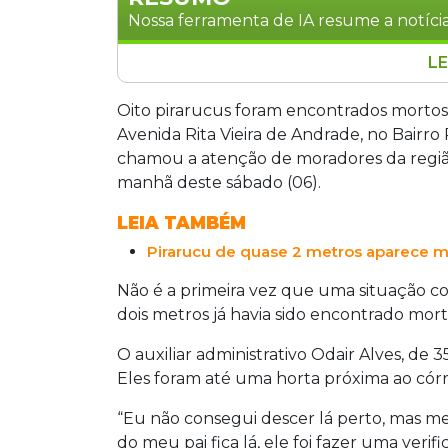
Nossa ferramenta de IA resume a notícia
LE
Oito pirarucus foram encontrados mort
de Andrade, em Campo Grande, neste s
Oito pirarucus foram encontrados mortos
região. Não é a primeira ocorrência no
Avenida Rita Vieira de Andrade, no Bairro
metros foi achado morto na calçada d
chamou a atenção de moradores da região
irregular dos peixes, espécie amazônic
manhã deste sábado (06).
Polícia Militar Ambiental foi acionada.
LEIA TAMBÉM
Pirarucu de quase 2 metros aparece mo
Não é a primeira vez que uma situação c
dois metros já havia sido encontrado mor
O auxiliar administrativo Odair Alves, de 
Eles foram até uma horta próxima ao cór
“Eu não consegui descer lá perto, mas meu
do meu pai fica lá, ele foi fazer uma veri