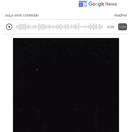
ouça este conteúdo
readme
1.0x
0:00