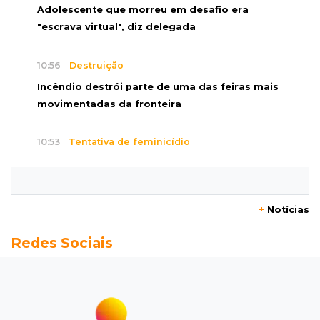
Adolescente que morreu em desafio era
"escrava virtual", diz delegada
10:56
Destruição
Incêndio destrói parte de uma das feiras mais
movimentadas da fronteira
10:53
Tentativa de feminicídio
"Ele pegou a motosserra para me matar",
afirma vítima durante júri do ex
+
Notícias
10:42
Tema complexo
Redes Sociais
Prefeitura retira projeto sobre leis tributárias
que travou pauta na Câmara
10:30
Multado
Justiça cobra R$ 250 mil de ex-prefeito de