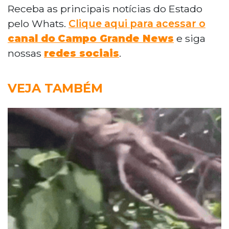
Receba as principais notícias do Estado
pelo Whats.
Clique aqui para acessar o
canal do
Campo Grande News
e siga
nossas
redes sociais
.
VEJA TAMBÉM