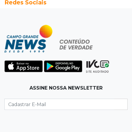
Redes Sociais
Seleções em MS têm salários de até R$ 8,2 mil;
veja oportunidades
19:50
Jardim Itatiaia
Vigia é amarrado durante roubo de carro e
dois caminhões em pátio
19:35
Bragança Paulista
Corinthians vence Bragantino por 2 a 0 e sobe
para 7º no Brasileirão
19:12
Na Vila Belmiro
ASSINE NOSSA NEWSLETTER
Athletico vence Santos por 2 a 0 e mantém 3º
lugar no Brasileirão
18:51
Oportunidades
UEMS está com seleções para professores