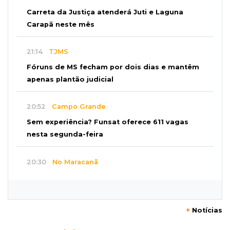
Carreta da Justiça atenderá Juti e Laguna
Carapã neste mês
21:14
TJMS
Fóruns de MS fecham por dois dias e mantêm
apenas plantão judicial
20:52
Campo Grande
Sem experiência? Funsat oferece 611 vagas
nesta segunda-feira
20:30
No Maracanã
Flamengo vence Vitória por 2 a 0 e encurta
distância para o líder
+
Notícias
20:13
Empregos