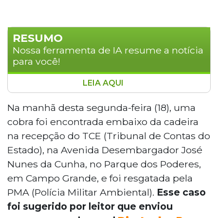
RESUMO
Nossa ferramenta de IA resume a notícia
para você!
LEIA AQUI
Uma cobra da espécie caninana (Spilotes
pullatus) foi encontrada embaixo de uma
Na manhã desta segunda-feira (18), uma
cadeira na recepção do TCE, no Parque
cobra foi encontrada embaixo da cadeira
dos Poderes, em Campo Grande, na
na recepção do TCE (Tribunal de Contas do
manhã desta segunda-feira (18). O animal
Estado), na Avenida Desembargador José
foi resgatado pela Polícia Militar
Nunes da Cunha, no Parque dos Poderes,
Ambiental após o recepcionista notar
resistência ao mover o móvel. A caninana,
em Campo Grande, e foi resgatada pela
não peçonhenta, pode chegar a 2,5
PMA (Polícia Militar Ambiental).
Esse caso
metros e é conhecida pelo
foi sugerido por leitor que enviou
comportamento defensivo.