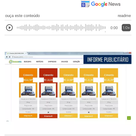
ouça este conteúdo
readme
1.0x
0:00