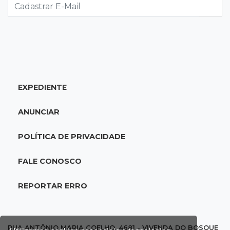
acidente com F-1000 na Av. Heráclito
18:46
Futsal de base
Rodada de estreia da Copa Pelezinho soma 35
gols em quatro jogos
EXPEDIENTE
18:28
Concurso 3.042
Mega-Sena sorteia neste domingo prêmio
ANUNCIAR
acumulado em R$ 165 milhões
POLÍTICA DE PRIVACIDADE
18:05
Energia renovável
Produção de biodiesel cresce 32% em MS e
FALE CONOSCO
supera 31 milhões de litros
REPORTAR ERRO
17:44
100º caso
Suspeito de roubo morre ao reagir à
abordagem policial no Noroeste
RUA ANTÔNIO MARIA COELHO, 4681 - VIVENDA DO BOSQUE