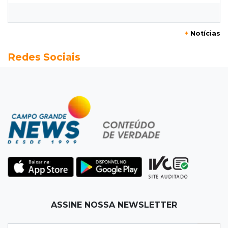
O crescimento descontrolado das big techs
12:55
Ventania
+
Notícias
Árvore cai, bloqueia avenida e deixa comércio
Redes Sociais
sem energia em Campo Grande
12:34
"Foi mal"
Mulher em situação de rua coloca fogo em
terreno e causa incêndio no Santo Amaro
12:10
Direito
Inteligência Artificial avança na advocacia e
encurta tarefas administrativas
12:08
Decisão judicial
ASSINE NOSSA NEWSLETTER
Justiça manda tirar canil e proíbe treino do
Choque ao lado de condomínio