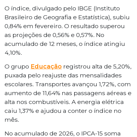
medida pelo IPCA-15, registrou alta de 0,84%,
O índice, divulgado pelo IBGE (Instituto
superando as projeções do mercado. O grupo
Brasileiro de Geografia e Estatística), subiu
Educação teve o maior impacto, com aumento
0,84% em fevereiro. O resultado superou
de 5,20%, seguido por Transportes, com 1,72%.
as projeções de 0,56% e 0,57%. No
O dólar comercial fechou em queda de 0,10%,
acumulado de 12 meses, o índice atingiu
cotado a R$ 5,1340.O setor público registrou
superávit primário de R$ 103,7 bilhões em
4,10%.
janeiro, com dívida pública estável em 78,7%
O grupo
Educação
registrou alta de 5,20%,
do PIB. No cenário internacional, a União
Europeia anunciou aplicação provisória do
puxada pelo reajuste das mensalidades
acordo de livre comércio com o Mercosul,
escolares. Transportes avançou 1,72%, com
medida que pode eliminar cerca de 4 bilhões
aumento de 11,64% nas passagens aéreas e
de euros em tarifas.
alta nos combustíveis. A energia elétrica
caiu 1,37% e ajudou a conter o índice no
mês.
No acumulado de 2026, o IPCA-15 soma