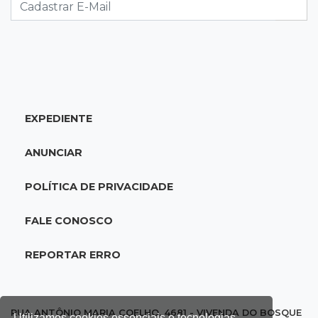
11:56
Esquecidos
Primeiro corpo do “cemitério de Nando”
nunca teve nome
11:48
Nova Alvorada do Sul
EXPEDIENTE
Vereadora é acusada de insinuar em vídeo
que prefeito agride mulheres
ANUNCIAR
11:31
Paradeiro incerto
POLÍTICA DE PRIVACIDADE
Mãe narra emboscada e diz ter sido amarrada
antes de bebê desaparecer
FALE CONOSCO
11:28
Audiência de custódia
REPORTAR ERRO
Juiz manda soltar motorista bêbado envolvido
em acidente que matou eletricista
RUA ANTÔNIO MARIA COELHO, 4681 - VIVENDA DO BOSQUE
Utilizamos cookies essenciais e tecnologias