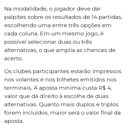
A CAIXA Loterias lança a Copa da Loteca
durante a Copa do Mundo de 2026, com
Na modalidade, o jogador deve dar
quatro concursos entre 17 e 29 de junho.
palpites sobre os resultados de 14 partidas,
O jogador aposta em 14 partidas,
escolhendo uma entre três opções em
escolhendo entre três opções por coluna.
cada coluna. Em um mesmo jogo, é
A aposta mínima custa R$ 4, e bolões
possível selecionar duas ou três
podem reunir até 50 participantes. O
prêmio não acumula, e a estimativa é
alternativas, o que amplia as chances de
distribuir R$ 10 milhões nos quatro
acerto.
concursos. As apostas vão de 30 de maio
a 25 de junho.
Os clubes participantes estarão impressos
nos volantes e nos bilhetes emitidos nos
terminais. A aposta mínima custa R$ 4,
valor que dá direito à escolha de duas
alternativas. Quanto mais duplos e triplos
forem incluídos, maior será o valor final da
aposta.