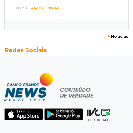
20:29
Pedro Gomes
Jovem morre baleado e suspeita envolve
disputa entre facções rivais
+
Notícias
20:01
Futebol feminino
Redes Sociais
Pantanal treina em Goiânia antes de jogo que
vale acesso inédito à Série A2
19:44
Campeonato Brasileiro
Remo busca empate com Atlético-MG e segue
na zona de rebaixamento
19:27
Caso Ayla
Defesa diz que preso suspeito de sequestro
só emprestou casa a conhecido