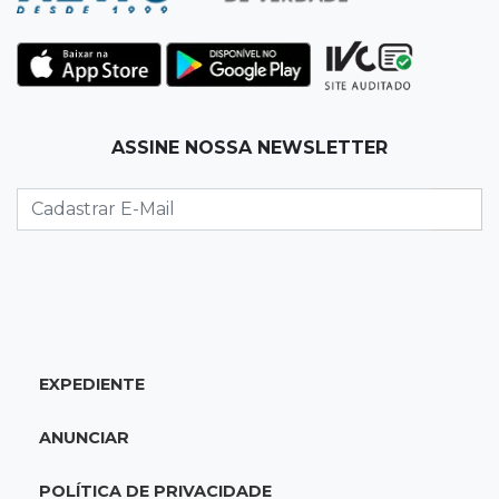
19:35
Bragança Paulista
Corinthians vence Bragantino por 2 a 0 e sobe
para 7º no Brasileirão
19:12
Na Vila Belmiro
ASSINE NOSSA NEWSLETTER
Athletico vence Santos por 2 a 0 e mantém 3º
lugar no Brasileirão
18:51
Oportunidades
UEMS está com seleções para professores
com salários de até R$ 10,2 mil
EXPEDIENTE
18:33
Em 2022
Homem que ajudou a sequestrar bebê matou
ANUNCIAR
adolescente atropelada no Amazonas
POLÍTICA DE PRIVACIDADE