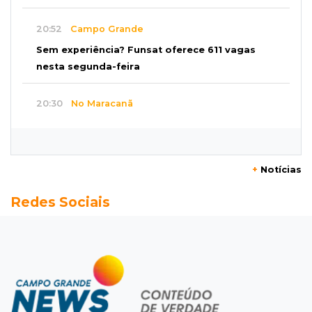
20:52
Campo Grande
Sem experiência? Funsat oferece 611 vagas
nesta segunda-feira
20:30
No Maracanã
Flamengo vence Vitória por 2 a 0 e encurta
distância para o líder
+
Notícias
20:13
Empregos
Redes Sociais
Seleções em MS têm salários de até R$ 8,2 mil;
veja oportunidades
19:50
Jardim Itatiaia
Vigia é amarrado durante roubo de carro e
dois caminhões em pátio