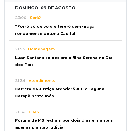
DOMINGO, 09 DE AGOSTO
23:00
Será?
“Forró só de véio e tereré sem graça”,
rondoniense detona Capital
21:53
Homenagem
Luan Santana se declara à filha Serena no Dia
dos Pais
21:34
Atendimento
Carreta da Justiça atenderá Juti e Laguna
Carapã neste mês
21:14
TJMS
Fóruns de MS fecham por dois dias e mantêm
apenas plantão judicial