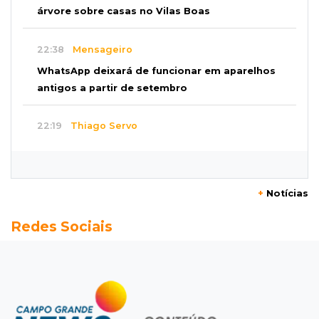
árvore sobre casas no Vilas Boas
22:38
Mensageiro
WhatsApp deixará de funcionar em aparelhos
antigos a partir de setembro
22:19
Thiago Servo
Sertanejo desiste de ação de R$ 12 milhões
por pagar pensão sem ser pai
+
Notícias
21:50
Balcão de empregos
Redes Sociais
Semana vai começar com 909 novas
oportunidades de trabalho em 114 funções
21:31
Flagrante
Motorista atinge carro parado, perde
retrovisor e foge no Jardim Antártica