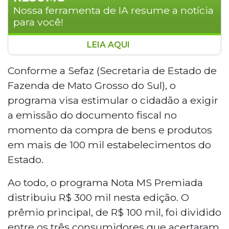
Nossa ferramenta de IA resume a notícia
para você!
LEIA AQUI
Três consumidores de Aquidauana, Costa
Rica e Dourados acertaram as seis
Conforme a Sefaz (Secretaria de Estado de
dezenas da Nota MS Premiada e
Fazenda de Mato Grosso do Sul), o
ganharam R$ 33,3 mil cada. Outras 363
programa visa estimular o cidadão a exigir
pessoas dividiram R$ 200 mil ao acertar
a emissão do documento fiscal no
cinco dezenas. O programa da Sefaz-MS
momento da compra de bens e produtos
incentiva o uso do CPF na nota fiscal em
mais de 100 mil estabelecimentos. No
em mais de 100 mil estabelecimentos do
total, R$ 300 mil foram distribuídos nesta
Estado.
edição. O próximo sorteio ocorre em 30
de abril.
Ao todo, o programa Nota MS Premiada
distribuiu R$ 300 mil nesta edição. O
prêmio principal, de R$ 100 mil, foi dividido
entre os três consumidores que acertaram