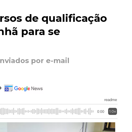
sos de qualificação
hã para se
viados por e-mail
o
readme
1.0x
0:00