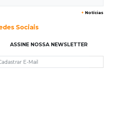
Júri condena homem a 49 anos de
prisão por atirar na ex e matar o
+
Notícias
amigo dela
edes Sociais
07:03
Jardim Monte Alegre
Voltando de conveniência, motorista
ASSINE NOSSA NEWSLETTER
capota carro e morre na Avenida
Guaicurus
07:00
Post Patrocinado
Sertão tem presente pro Paizão a
partir de 10 x R$19,90 e brinde
06:56
Resultado da enquete
Agressores de mulher deveriam usar
tornozeleira rosa, dizem 85% dos
leitores