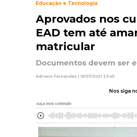
Educação e Tecnologia
Aprovados nos cur
EAD tem até aman
matricular
Documentos devem ser en
Adriano Fernandes | 15/07/2021 23:45
Nos siga n
ouça este conteúdo