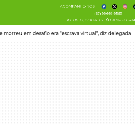
ACOMPANHE-NOS
(67) 99669-9563
AGOSTO, SEXTA
07
CAMPO GRA
 morreu em desafio era "escrava virtual", diz delegada