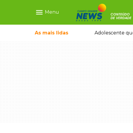
menu
Menu
pode ganhar dia oficial em MS
As mais
lidas
Adolescente que