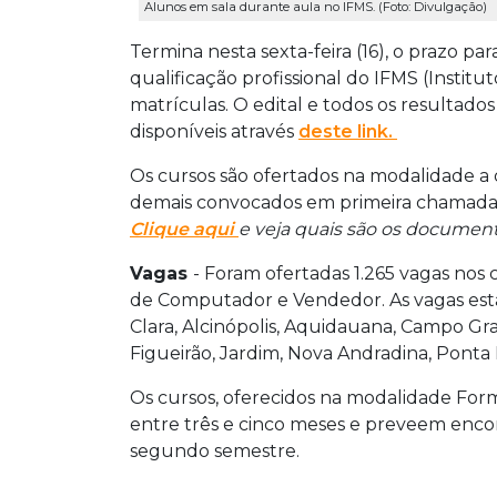
Alunos em sala durante aula no IFMS. (Foto: Divulgação)
Termina nesta sexta-feira (16), o prazo p
qualificação profissional do IFMS (Instit
matrículas. O edital e todos os resultado
disponíveis através
deste link.
Os cursos são ofertados na modalidade a 
demais convocados em primeira chamada d
Clique aqui
e veja quais são os document
Vagas
- Foram ofertadas 1.265 vagas nos 
de Computador e Vendedor. As vagas estã
Clara, Alcinópolis, Aquidauana, Campo Gr
Figueirão, Jardim, Nova Andradina, Ponta 
Os cursos, oferecidos na modalidade Form
entre três e cinco meses e preveem encon
segundo semestre.