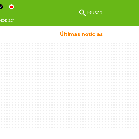
search
Busca
NDE
20º
Últimas notícias