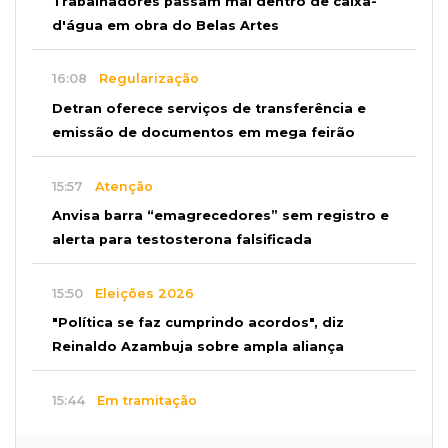
Trabalhadores passam mal dentro de caixa-
d'água em obra do Belas Artes
16:08
Regularização
Detran oferece serviços de transferência e
emissão de documentos em mega feirão
15:57
Atenção
Anvisa barra “emagrecedores” sem registro e
alerta para testosterona falsificada
15:50
Eleições 2026
"Política se faz cumprindo acordos", diz
Reinaldo Azambuja sobre ampla aliança
15:44
Em tramitação
Projeto em MS quer barrar artistas que