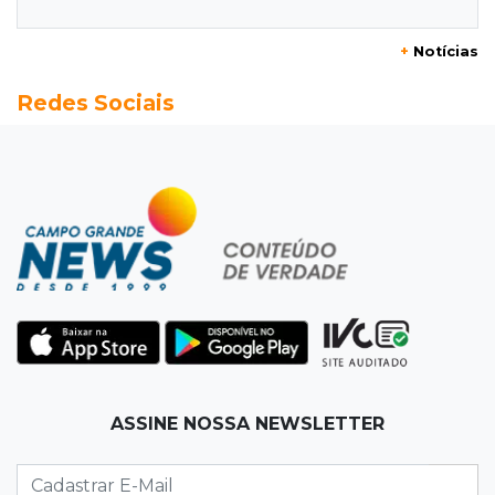
divulgam bets em eventos públicos
+
Notícias
15:37
Versão de defesa
Redes Sociais
Caminhão envolvido em acidente com 4
mortes quebrou na pista
15:27
Pagará indenização
Homem que atacou ex com motosserra na
frente da filha é condenado
15:24
Veículos
Rodamos 1.000 km com o Basalt; veja onde
ele mais surpreendeu
15:14
Luto na arquitetura
ASSINE NOSSA NEWSLETTER
Morre aos 58 anos Luis Pedro Scalise,
arquiteto dos projetos fora do comum