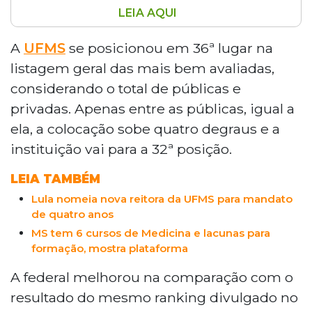
LEIA AQUI
A UFMS (Universidade Federal de Mato
Grosso do Sul) se destacou no Ranking
A
UFMS
se posicionou em 36ª lugar na
Universitário da Folha de S. Paulo (RUF)
listagem geral das mais bem avaliadas,
de 2023, alcançando a 36ª posição geral
considerando o total de públicas e
entre as universidades públicas e
privadas. Apenas entre as públicas, igual a
privadas do país, e a 32ª posição entre as
ela, a colocação sobe quatro degraus e a
universidades públicas. A UCDB
(Universidade Católica Dom Bosco)
instituição vai para a 32ª posição.
também teve um bom desempenho,
LEIA TAMBÉM
ficando em 15º lugar entre as
universidades particulares brasileiras e
Lula nomeia nova reitora da UFMS para mandato
em 73º lugar no ranking geral. O ranking
de quatro anos
avaliou 203 universidades em cinco
MS tem 6 cursos de Medicina e lacunas para
indicadores: pesquisa científica,
formação, mostra plataforma
internacionalização, inovação, qualidade
A federal melhorou na comparação com o
do ensino e mercado de trabalho.
resultado do mesmo ranking divulgado no