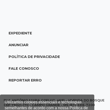
20:34
Sorte
Veja as dezenas de hoje na Dupla Sena,
Lotomania, Quina e mais
EXPEDIENTE
20:15
Pedro Juan Caballero
Fiscalização apreende remédios de farmácia
ANUNCIAR
ligada a laboratório ilegal
POLÍTICA DE PRIVACIDADE
19:56
São Gabriel do Oeste
Suspeitos de ocupar avião interceptado pela
FALE CONOSCO
FAB morrem em confronto
REPORTAR ERRO
19:37
Cotação
Dólar comercial cai 0,46% e encerra semana
cotado a R$ 5,08
RUA ANTÔNIO MARIA COELHO, 4681 - VIVENDA DO BOSQUE
Utilizamos cookies essenciais e tecnologias
CEP 79021-170 - CAMPO GRANDE - MS (67) 3316-7200
semelhantes de acordo com a nossa Política de