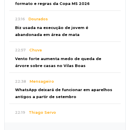
formato e regras da Copa MS 2026
23:16
Dourados
Biz usada na execução de jovem é
abandonada em área de mata
22:57
Chuva
Vento forte aumenta medo de queda de
árvore sobre casas no Vilas Boas
22:38
Mensageiro
WhatsApp deixará de funcionar em aparelhos
antigos a partir de setembro
22:19
Thiago Servo
Sertanejo desiste de ação de R$ 12 milhões
por pagar pensão sem ser pai