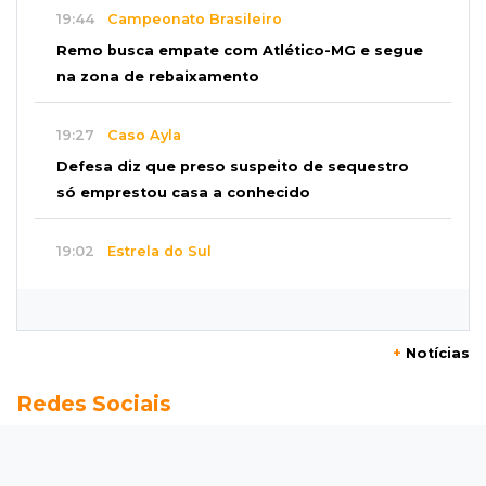
19:44
Campeonato Brasileiro
Remo busca empate com Atlético-MG e segue
na zona de rebaixamento
19:27
Caso Ayla
Defesa diz que preso suspeito de sequestro
só emprestou casa a conhecido
19:02
Estrela do Sul
Caminhão tomba e trava trânsito após
acidente com F-1000 na Av. Heráclito
+
Notícias
18:46
Futsal de base
Redes Sociais
Rodada de estreia da Copa Pelezinho soma 35
gols em quatro jogos
18:28
Concurso 3.042