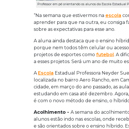
Professor em pé orientando os alunos da Escola Estadual Pr
“Na semana que estivermos na
escola
com
aprender para que na outra, eu consiga f
sobre as expectativas para esse ano.
A aluna ainda destaca que o ensino híbrido
porque nem todos têm celular ou acesso a
projetos de esportes como
futebol
. A di
a esses projetos. Será um ano de muito esf
A
Escola
Estadual Professora Neyder Suell
localizada no bairro Aero Rancho, em C
cidade, em março do ano passado, as aula
estudando em casa até dezembro. Agora, c
é com o novo método de ensino, o híbrido
Acolhimento -
A semana do acolhimento 
alunos estão indo nas escolas, onde receb
e são orientados sobre o ensino híbrido. E