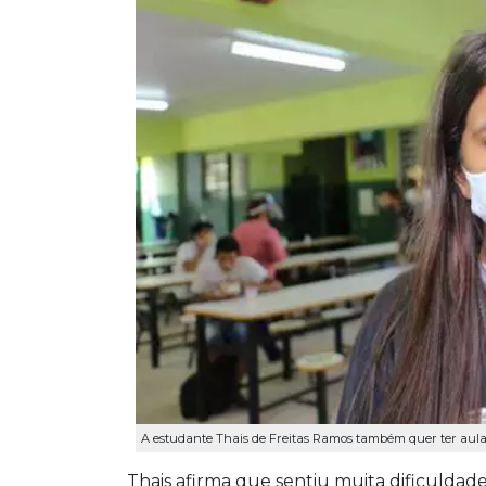
A estudante Thais de Freitas Ramos também quer ter aulas 
Thais afirma que sentiu muita dificuldad