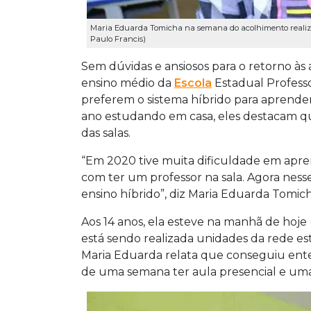
Maria Eduarda Tomicha na semana do acolhimento realizado
Paulo Francis)
Sem dúvidas e ansiosos para o retorno às 
ensino médio da
Escola
Estadual Professo
preferem o sistema híbrido para aprende
ano estudando em casa, eles destacam qu
das salas.
“Em 2020 tive muita dificuldade em apr
com ter um professor na sala. Agora nesse,
ensino híbrido”, diz Maria Eduarda Tomich
Aos 14 anos, ela esteve na manhã de hoje 
está sendo realizada unidades da rede es
Maria Eduarda relata que conseguiu ent
de uma semana ter aula presencial e uma