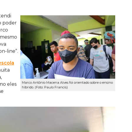
ntendi
ão poder
arco
, mesmo
ova
n-line”.
escola
muita
,
Marco Antônio Macena Alves foi orientado sobre o ensino
mo eles
híbrido. (Foto: Paulo Francis)
se