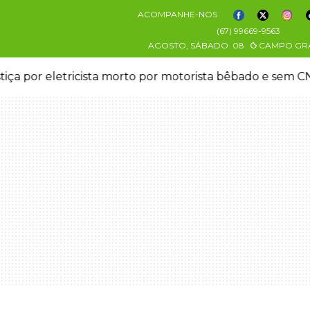
ACOMPANHE-NOS
(67) 99669-9563
AGOSTO, SÁBADO
08
CAMPO GR
stiça por eletricista morto por motorista bêbado e sem 