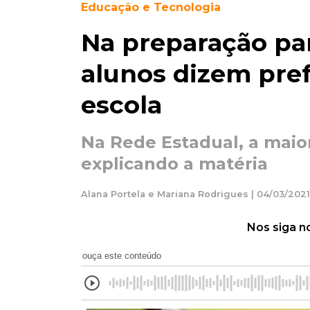
Educação e Tecnologia
Na preparação par
alunos dizem pref
escola
Na Rede Estadual, a maior
explicando a matéria
Alana Portela e Mariana Rodrigues | 04/03/2021 
Nos siga n
ouça este conteúdo