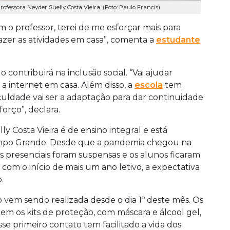
ofessora Neyder Suelly Costa Vieira. (Foto: Paulo Francis)
 o professor, terei de me esforçar mais para
azer as atividades em casa”, comenta a
estudante
 contribuirá na inclusão social. “Vai ajudar
 internet em casa. Além disso, a
escola
tem
ficuldade vai ser a adaptação para dar continuidade
orço”, declara.
y Costa Vieira é de ensino integral e está
ampo Grande. Desde que a pandemia chegou na
s presenciais foram suspensas e os alunos ficaram
om o início de mais um ano letivo, a expectativa
.
vem sendo realizada desde o dia 1º deste mês. Os
em os kits de proteção, com máscara e álcool gel,
sse primeiro contato tem facilitado a vida dos