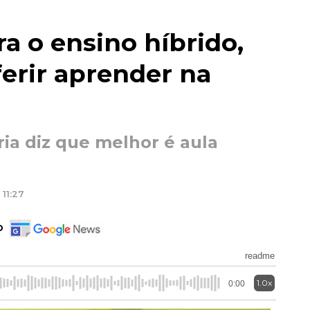
a o ensino híbrido,
erir aprender na
ia diz que melhor é aula
11:27
o
readme
1.0x
0:00