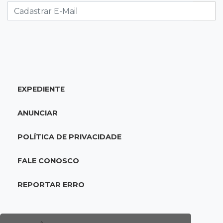
tráfico de cocaína
10:45
Economia verde
MS já tem projetos em mercado de carbono
que pode movimentar R$ 2,36 bilhões
EXPEDIENTE
10:33
Licenciamento ambiental
Governador quer que Imasul assuma
ANUNCIAR
licenciamento de rodovias da Rota da
Celulose
POLÍTICA DE PRIVACIDADE
10:25
Dourados
FALE CONOSCO
Após brilhar na Copa LNF, goleiro do
Juventude AG vai para futsal de Portugal
REPORTAR ERRO
10:13
TV News
Morte no trânsito e casamento de bisavó são