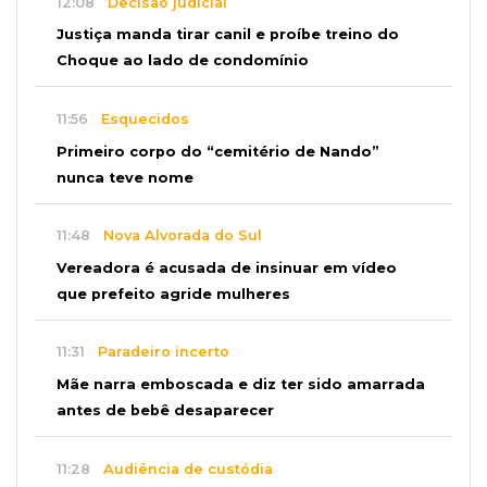
12:08
Decisão judicial
Justiça manda tirar canil e proíbe treino do
Choque ao lado de condomínio
11:56
Esquecidos
Primeiro corpo do “cemitério de Nando”
nunca teve nome
11:48
Nova Alvorada do Sul
Vereadora é acusada de insinuar em vídeo
que prefeito agride mulheres
11:31
Paradeiro incerto
Mãe narra emboscada e diz ter sido amarrada
antes de bebê desaparecer
11:28
Audiência de custódia