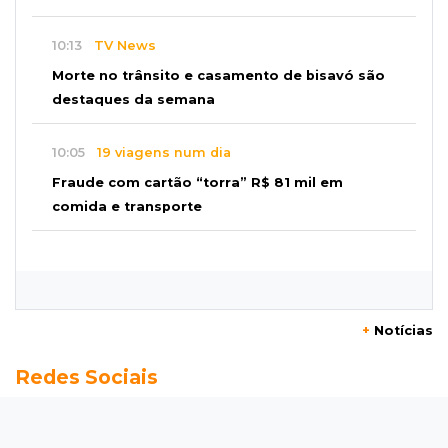
10:13
TV News
Morte no trânsito e casamento de bisavó são
destaques da semana
10:05
19 viagens num dia
Fraude com cartão “torra” R$ 81 mil em
comida e transporte
09:53
Resultado da enquete
Punição de agressores de mulheres precisar
ser mais severa para 52% dos leitores
+
Notícias
09:47
Automóvel roubado
Redes Sociais
Carro atravessa avenida, destrói garagem e é
abandonado após acidente