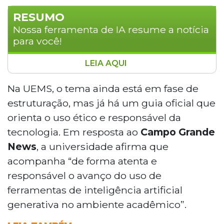
RESUMO
Nossa ferramenta de IA resume a notícia
para você!
LEIA AQUI
UEMS e UFMS estabelecem regras para o
uso de inteligência artificial por alunos e
Na UEMS, o tema ainda está em fase de
professores. A UEMS criou um guia de uso
estruturação, mas já há um guia oficial que
ético e um Comitê de IA, enquanto a
orienta o uso ético e responsável da
UFMS formalizou uma política que exige
tecnologia. Em resposta ao
Campo Grande
transparência, prevê sanções disciplinares
News
, a universidade afirma que
em casos de fraude e inclui, a partir de
2026, disciplina obrigatória sobre o tema
acompanha “de forma atenta e
nos cursos de graduação.
responsável o avanço do uso de
ferramentas de inteligência artificial
generativa no ambiente acadêmico”.