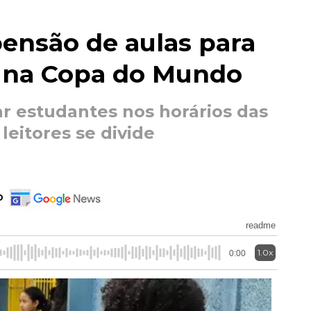
ensão de aulas para
l na Copa do Mundo
ar estudantes nos horários das
leitores se divide
o
readme
1.0x
0:00