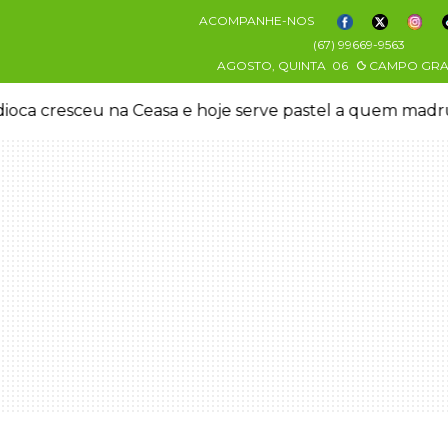
ACOMPANHE-NOS
(67) 99669-9563
AGOSTO, QUINTA
06
CAMPO GR
oca cresceu na Ceasa e hoje serve pastel a quem mad