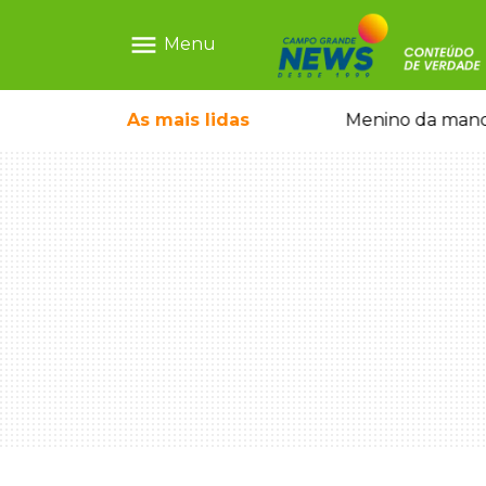
menu
Menu
ecem mercado ilegal de emagrecedores
As mais
lidas
Menino da mandi