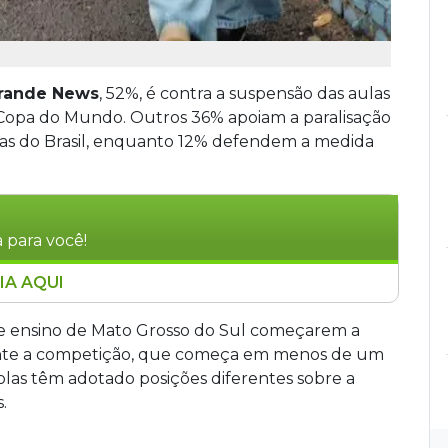
rande News
, 52%, é contra a suspensão das aulas
a Copa do Mundo. Outros 36% apoiam a paralisação
idas do Brasil, enquanto 12% defendem a medida
 para você!
IA AQUI
 que 52% dos leitores são contra a suspensão
ira na Copa do Mundo, enquanto 36% apoiam a
 de ensino de Mato Grosso do Sul começarem a
s decisivos. A rede estadual confirmou
ante a competição, que começa em menos de um
as, repetindo a decisão de 2022. A Semed ainda
las têm adotado posições diferentes sobre a
UEMS devem suspender aulas, enquanto UFGD
.