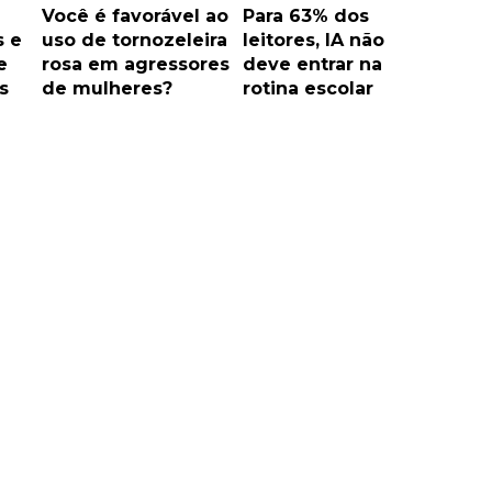
Você é favorável ao
Para 63% dos
s e
uso de tornozeleira
leitores, IA não
e
rosa em agressores
deve entrar na
s
de mulheres?
rotina escolar