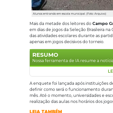
Alunos entrando em escola municipal. (Foto: Arquivo)
Mais da metade dos leitores do
Campo G
em dias de jogos da Seleção Brasileira n
das atividades escolares durante as part
apenas em jogos decisivos do torneio.
RESUMO
Nossa ferramenta de IA resume a notícia
LE
Pesquisa do Campo Grande News mostra
de aulas em jogos da seleção brasile
A enquete foi lançada após instituições
medida e 12% defendem apenas em jogo
definir como será o funcionamento dur
liberação dos alunos durante as partid
mês. Até o momento, universidades e esco
não se posicionou. UFMS, Unigran e 
realização das aulas nos horários dos jogos
aguarda normativa federal.
LEIA TAMBÉM