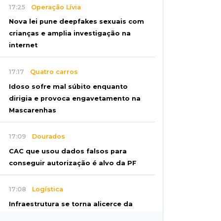
17:25
Operação Lívia
Nova lei pune deepfakes sexuais com
crianças e amplia investigação na
internet
17:17
Quatro carros
Idoso sofre mal súbito enquanto
dirigia e provoca engavetamento na
Mascarenhas
17:09
Dourados
CAC que usou dados falsos para
conseguir autorização é alvo da PF
17:08
Logística
Infraestrutura se torna alicerce da
nova economia de MS, diz Gerson