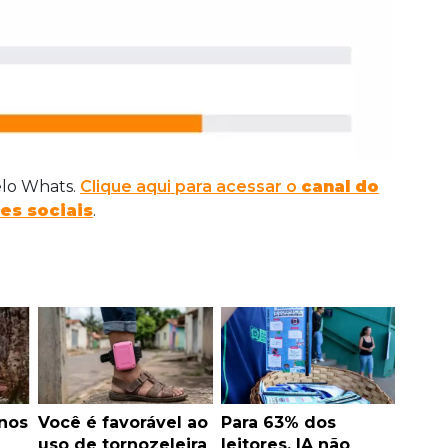
elo Whats.
Clique aqui para acessar o
canal do
es sociais
.
enos
Você é favorável ao
Para 63% dos
uso de tornozeleira
leitores, IA não