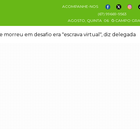
ACOMPANHE-NOS
(67) 99669-9563
AGOSTO, QUINTA
06
CAMPO GR
 morreu em desafio era "escrava virtual", diz delegada