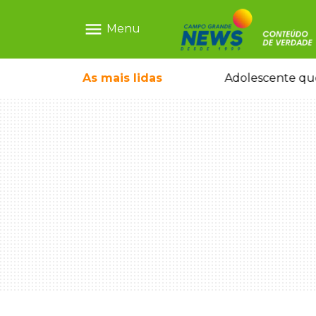
menu
Menu
ecem mercado ilegal de emagrecedores
As mais
lidas
Adolescente que