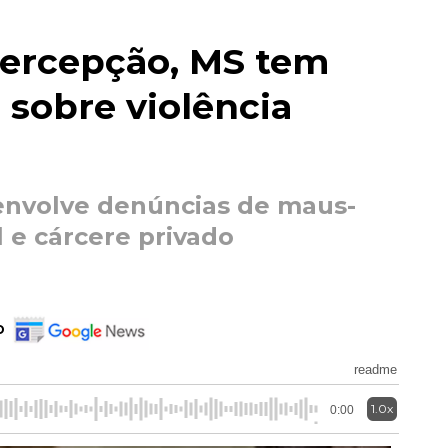
percepção, MS tem
 sobre violência
envolve denúncias de maus-
 e cárcere privado
o
readme
1.0x
0:00