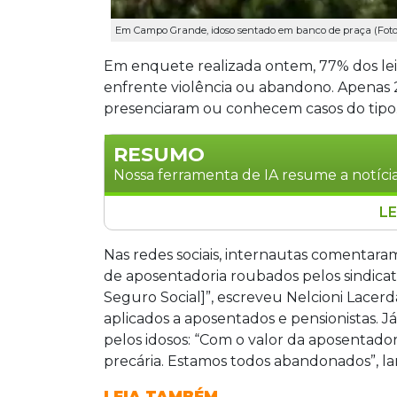
Em Campo Grande, idoso sentado em banco de praça (Foto
Em enquete realizada ontem, 77% dos le
enfrente violência ou abandono. Apenas 2
presenciaram ou conhecem casos do tipo
RESUMO
Nossa ferramenta de IA resume a notícia
LE
Pesquisa revela que 77% dos leitores 
abandono contra idosos, enquanto 23%
Nas redes sociais, internautas comentaram
situações do tipo. Nas redes sociais,
de aposentadoria roubados pelos sindicato
indevidos em aposentadorias e precar
Seguro Social]”, escreveu Nelcioni Lacerd
percepção popular, o Ministério Públi
aplicados a aposentados e pensionistas. J
500 investigações sobre violações de di
pelos idosos: “Com o valor da aposentadori
2025. As denúncias incluem maus-trato
precária. Estamos todos abandonados”, l
descumprimento de garantias legais, co