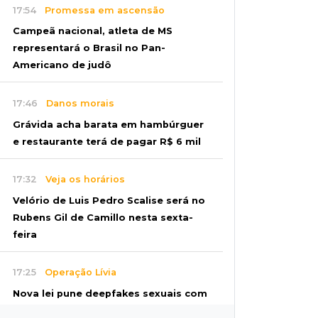
17:54
Promessa em ascensão
Campeã nacional, atleta de MS
representará o Brasil no Pan-
Americano de judô
17:46
Danos morais
Grávida acha barata em hambúrguer
e restaurante terá de pagar R$ 6 mil
17:32
Veja os horários
Velório de Luis Pedro Scalise será no
Rubens Gil de Camillo nesta sexta-
feira
17:25
Operação Lívia
Nova lei pune deepfakes sexuais com
crianças e amplia investigação na