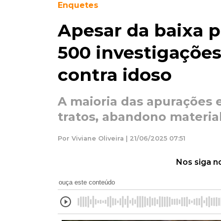
Enquetes
Apesar da baixa 
500 investigações
contra idoso
A maioria das apurações 
tratos, abandono material
Por Viviane Oliveira | 21/06/2025 07:51
Nos siga n
ouça este conteúdo