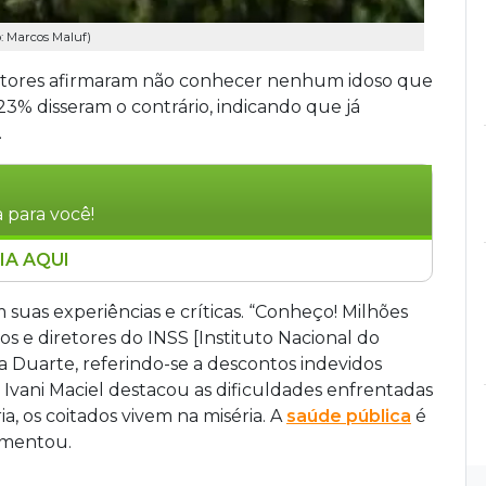
: Marcos Maluf)
itores afirmaram não conhecer nenhum idoso que
3% disseram o contrário, indicando que já
.
 para você!
IA AQUI
afirmam não conhecer casos de violência ou
 relatam ter presenciado ou conhecido
 suas experiências e críticas. “Conheço! Milhões
 internautas destacam problemas como descontos
s e diretores do INSS [Instituto Nacional do
iedade na saúde pública. Contrastando com a
a Duarte, referindo-se a descontos indevidos
co de Mato Grosso do Sul registrou cerca de
á Ivani Maciel destacou as dificuldades enfrentadas
reitos de idosos nos primeiros cinco meses de
a, os coitados vivem na miséria. A
saúde pública
é
s, abandono material, cárcere privado e
amentou.
m média de três ocorrências diárias no Estado.