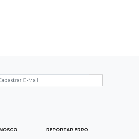
de caixa-d'água em obra do Belas
Artes
16:08
Regularização
Detran oferece serviços de
transferência e emissão de
documentos em mega feirão
15:57
Atenção
Anvisa barra “emagrecedores” sem
registro e alerta para testosterona
falsificada
15:50
Eleições 2026
"Política se faz cumprindo acordos",
diz Reinaldo Azambuja sobre ampla
ONOSCO
REPORTAR ERRO
aliança