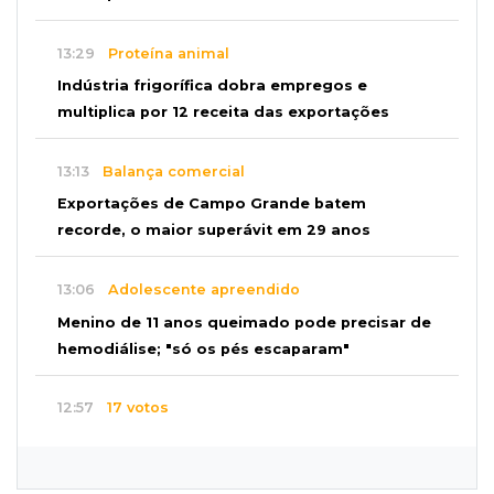
13:29
Proteína animal
Indústria frigorífica dobra empregos e
multiplica por 12 receita das exportações
13:13
Balança comercial
Exportações de Campo Grande batem
recorde, o maior superávit em 29 anos
13:06
Adolescente apreendido
Menino de 11 anos queimado pode precisar de
hemodiálise; "só os pés escaparam"
12:57
17 votos
Câmara derruba veto e garante consulta
simplificada a salários de servidores