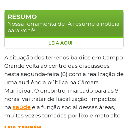
RESUMO
Nossa ferramenta de IA resume a notícia
para você!
LEIA AQUI
A Câmara Municipal de Campo Grande realiza
nesta segunda-feira (6), às 9 horas, uma
A situação dos terrenos baldios em Campo
audiência pública para debater os impactos
Grande volta ao centro das discussões
dos terrenos baldios na cidade. O vereador
nesta segunda-feira (6) com a realização de
Beto Avelar (PP), autor da proposta, afirma
uma audiência pública na Câmara
que o problema é de saúde pública, com
Municipal. O encontro, marcado para as 9
acúmulo de lixo e animais peçonhentos. O
evento reúne secretarias municipais e
horas, vai tratar de fiscalização, impactos
moradores, e será transmitido pela TV Câmara e
na
saúde
e a função social dessas áreas,
YouTube.
muitas vezes tomadas por lixo e mato alto.
LEIA TAMBÉM