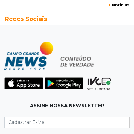
+
Notícias
12:52
Artes
Redes Sociais
Semana cultural reúne grandes nomes da
música, teatro e dança no Teatro Prosa
12:47
Artigos
O terrorismo começa pela dignidade humana
12:43
Esporte Equestre
Da fivela de campeã ao sonho internacional:
amazona de MS quer chegar ao Texas
12:32
Máquinas de Areia
ASSINE NOSSA NEWSLETTER
Empresário investigado em 2023 volta a ser
alvo por R$ 100 milhões em contratos
12:26
Clima