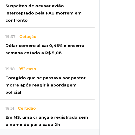
Suspeitos de ocupar avião
interceptado pela FAB morrem em
confronto
19:37
Cotação
Dólar comercial cai 0,46% e encerra
semana cotado a R$ 5,08
19:18
95º caso
Foragido que se passava por pastor
morre após reagir à abordagem
policial
18:51
Certidão
Em MS, uma criança é registrada sem
o nome do pai a cada 2h