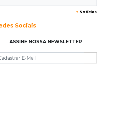
18:36
Decisão
+
Notícias
Pantanal viaja para Goiás em busca
de acesso inédito à Série A2 feminina
edes Sociais
18:33
Registro do céu
ASSINE NOSSA NEWSLETTER
Após chuva, despedida do "sextou" é
com pôr do sol que parece fogo
18:13
Nacional
Alerta em celulares mobiliza buscas
por bebê
17:58
Redução
Pantanal reduz desmatamento em
65% e Cerrado tem queda de 11,5%
17:45
Em Corumbá