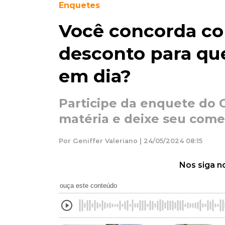
Enquetes
Você concorda c
desconto para q
em dia?
Participe da enquete do 
matéria e deixe seu comen
Por Geniffer Valeriano | 24/05/2024 08:15
Nos siga n
ouça este conteúdo