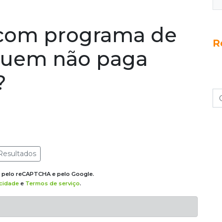
 com programa de
R
quem não paga
?
Resultados
do pelo reCAPTCHA e pelo Google.
acidade
e
Termos de serviço
.