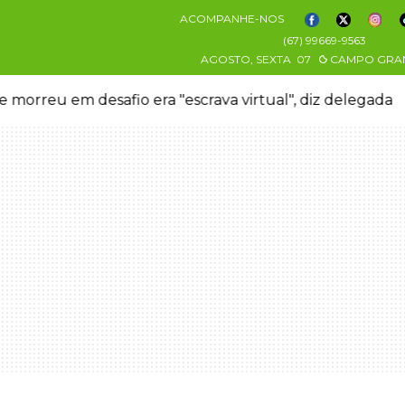
ACOMPANHE-NOS
(67) 99669-9563
AGOSTO, SEXTA
07
CAMPO GRA
 morreu em desafio era "escrava virtual", diz delegada