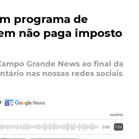
om programa de
uem não paga imposto
Campo Grande News ao final da
tário nas nossas redes sociais
o
readme
1.0x
0:00