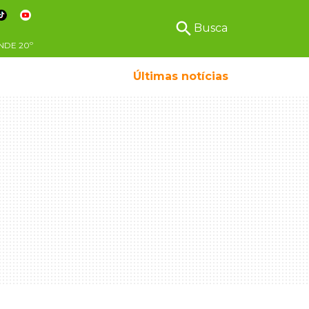
search
Busca
NDE
20º
Últimas notícias