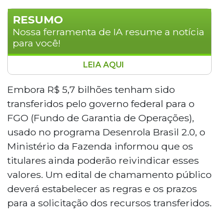
RESUMO
Nossa ferramenta de IA resume a notícia
para você!
LEIA AQUI
O Banco Central informa que R$ 4,9
bilhões estão disponíveis para saque no
Embora R$ 5,7 bilhões tenham sido
Sistema de Valores a Receber (SVR),
transferidos pelo governo federal para o
reunindo recursos esquecidos em contas
FGO (Fundo de Garantia de Operações),
encerradas, tarifas indevidas e consórcios.
usado no programa Desenrola Brasil 2.0, o
Mais de 45 milhões de pessoas físicas e 5
Ministério da Fazenda informou que os
milhões de empresas têm valores a
resgatar. A consulta é gratuita pelo portal
titulares ainda poderão reivindicar esses
oficial, exigindo conta Gov.br prata ou
valores. Um edital de chamamento público
ouro.
deverá estabelecer as regras e os prazos
para a solicitação dos recursos transferidos.