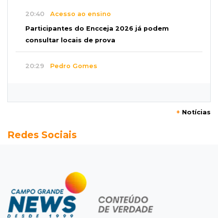
20:40
Acesso ao ensino
Participantes do Encceja 2026 já podem
consultar locais de prova
20:29
Pedro Gomes
Jovem morre baleado e suspeita envolve
disputa entre facções rivais
+
Notícias
20:01
Futebol feminino
Redes Sociais
Pantanal treina em Goiânia antes de jogo que
vale acesso inédito à Série A2
19:44
Campeonato Brasileiro
Remo busca empate com Atlético-MG e segue
na zona de rebaixamento