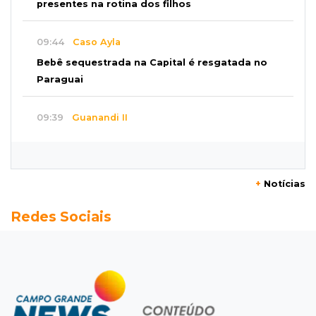
presentes na rotina dos filhos
09:44
Caso Ayla
Bebê sequestrada na Capital é resgatada no
Paraguai
09:39
Guanandi II
Motorista foge após bater em caçamba e
deixar mulher ferida
+
Notícias
09:29
Entortou
Redes Sociais
Carro bate em poste e deixa casas e
comércios sem energia na Tamandaré
09:17
Parceria firmada
Federação de futebol assume manutenção de
dois estádios de Campo Grande