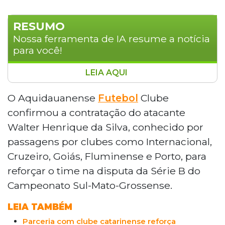
RESUMO
Nossa ferramenta de IA resume a notícia
para você!
LEIA AQUI
O Aquidauanense Futebol Clube
contratou o atacante Walter Henrique da
O Aquidauanense
Futebol
Clube
Silva, com passagens por Internacional,
confirmou a contratação do atacante
Cruzeiro, Fluminense e Porto, para a Série
Walter Henrique da Silva, conhecido por
B do Campeonato Sul-Mato-Grossense. O
passagens por clubes como Internacional,
jogador retorna ao futebol estadual após
Cruzeiro, Goiás, Fluminense e Porto, para
atuar pelo Aquidauana em 2025, com
nove jogos e quatro gols. A estreia do
reforçar o time na disputa da Série B do
Azulão da Princesa será no dia 20 de
Campeonato Sul-Mato-Grossense.
junho contra o Comercial, no estádio
Noroeste, em Aquidauana.
LEIA TAMBÉM
Parceria com clube catarinense reforça