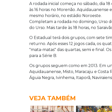
A rodada inicial começa no sábado, dia 18
às 16 horas no Morenão. Aquidauanense 
mesmo horário, no estádio Noroeste.
Completam a rodada no domingo, Urso de
do Urso. Mais tarde às 18 horas, no Saraiv
O Estadual terá dois grupos, com sete ti
returno. Após esses 12 jogos cada, os qua
"mata-matas" das quartas, semi e final. Os
para a Série B.
Os grupos seguem como em 2013. Em um e
Aquidauanense, Misto, Maracaju e Costa Ri
Águia Negra, Ivinhema, Itaporã, Naviraien
VEJA TAMBÉM