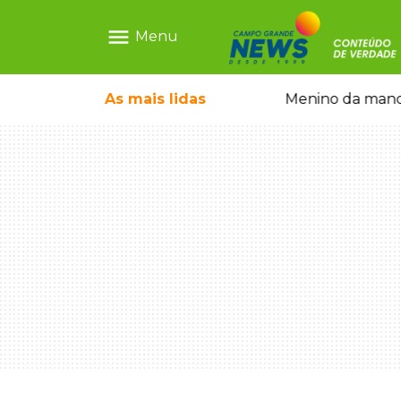
menu
Menu
ãe que não reconhece o filho queimado
As mais
lidas
Menino da mandi