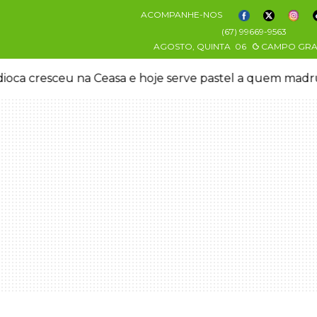
ACOMPANHE-NOS
(67) 99669-9563
AGOSTO, QUINTA
06
CAMPO GR
oca cresceu na Ceasa e hoje serve pastel a quem mad