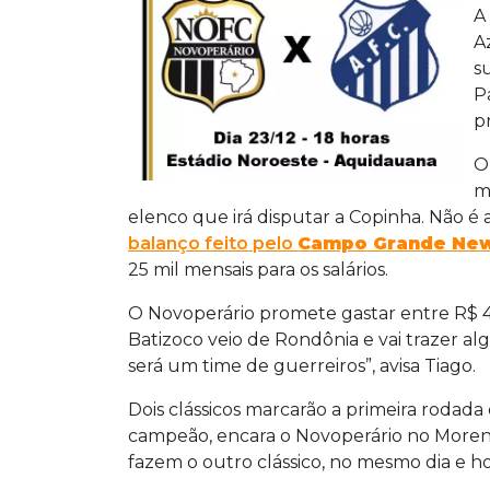
A
A
s
P
p
O
m
elenco que irá disputar a Copinha. Não é 
balanço feito pelo
Campo Grande Ne
25 mil mensais para os salários.
O Novoperário promete gastar entre R$ 45
Batizoco veio de Rondônia e vai trazer al
será um time de guerreiros”, avisa Tiago.
Dois clássicos marcarão a primeira rodada 
campeão, encara o Novoperário no Morenã
fazem o outro clássico, no mesmo dia e ho