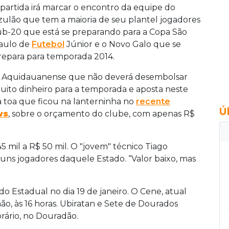
 partida irá marcar o encontro da equipe do
zulão que tem a maioria de seu plantel jogadores
ub-20 que está se preparando para a Copa São
aulo de
Futebol
Júnior e o Novo Galo que se
repara para temporada 2014.
 Aquidauanense que não deverá desembolsar
uito dinheiro para a temporada e aposta neste
a toa que ficou na lanterninha no
recente
Ú
ws
, sobre o orçamento do clube, com apenas R$
 mil a R$ 50 mil. O "jovem" técnico Tiago
guns jogadores daquele Estado. “Valor baixo, mas
do Estadual no dia 19 de janeiro. O Cene, atual
o, às 16 horas. Ubiratan e Sete de Dourados
rário, no Douradão.