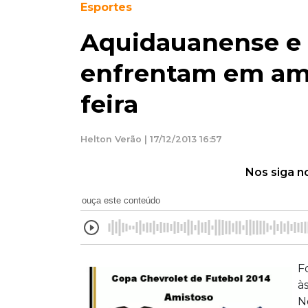
Esportes
Aquidauanense e 
enfrentam em ami
feira
Helton Verão | 17/12/2013 16:57
Nos siga n
ouça este conteúdo
F
à
N