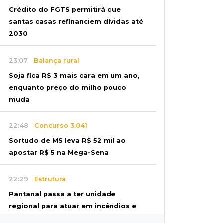
Crédito do FGTS permitirá que
santas casas refinanciem dívidas até
2030
23:07
Balança rural
Soja fica R$ 3 mais cara em um ano,
enquanto preço do milho pouco
muda
22:48
Concurso 3.041
Sortudo de MS leva R$ 52 mil ao
apostar R$ 5 na Mega-Sena
22:29
Estrutura
Pantanal passa a ter unidade
regional para atuar em incêndios e
desmate