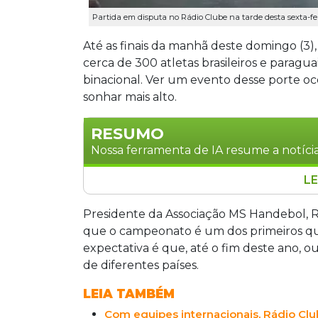
Partida em disputa no Rádio Clube na tarde desta sexta-fe
Até as finais da manhã deste domingo (3
cerca de 300 atletas brasileiros e parag
binacional. Ver um evento desse porte o
sonhar mais alto.
RESUMO
Nossa ferramenta de IA resume a notícia
LE
Campo Grande sedia torneio binaciona
brasileiros e paraguaios no Rádio Club
Presidente da Associação MS Handebol, Re
competições com até seis seleções inter
que o campeonato é um dos primeiros qu
equipes europeias. O evento reúne jogad
expectativa é que, até o fim deste ano, o
categoria Master para maiores de 50 an
de diferentes países.
handebol em Mato Grosso do Sul.
LEIA TAMBÉM
Com equipes internacionais, Rádio Cl