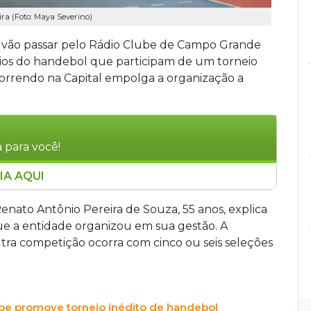
ira (Foto: Maya Severino)
), vão passar pelo Rádio Clube de Campo Grande
uaios do handebol que participam de um torneio
correndo na Capital empolga a organização a
 para você!
IA AQUI
l de handebol com cerca de 300 atletas
e. A Associação MS Handebol planeja ampliar as
nato Antônio Pereira de Souza, 55 anos, explica
nacionais, incluindo Peru, Chile, Argentina e
e a entidade organizou em sua gestão. A
ores de diversas faixas etárias, incluindo a
utra competição ocorra com cinco ou seis seleções
os, e visa transformar o Rádio Clube na casa do
ube promove torneio inédito de handebol