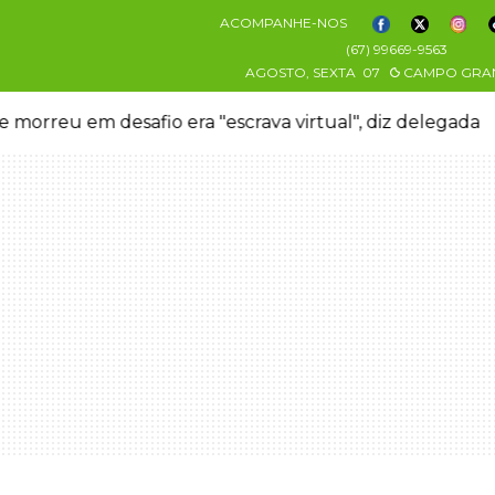
ACOMPANHE-NOS
(67) 99669-9563
AGOSTO, SEXTA
07
CAMPO GRA
 morreu em desafio era "escrava virtual", diz delegada