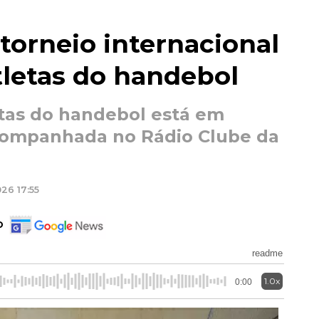
torneio internacional
tletas do handebol
tas do handebol está em
companhada no Rádio Clube da
26 17:55
o
readme
1.0x
0:00