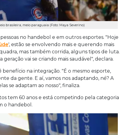
o brasileira, meio paraguaia (Foto: Maya Severino)
 pessoas no handebol e em outros esportes. "Hoje
úde
', estão se envolvendo mais e querendo mais
 quadra, mas também corrida, alguns tipos de luta.
a geração vai se criando mais saudável", declara.
 benefício na integração. "É o mesmo esporte,
nte da gente. E aí, vamos nos adaptando, né? A
las se adaptam ao nosso", finaliza.
tos tem 60 anos e está competindo pela categoria
om o handebol.