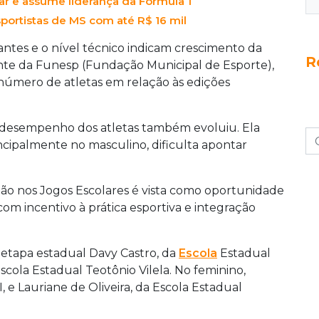
ar e assume liderança da Fórmula 1
sportistas de MS com até R$ 16 mil
antes e o nível técnico indicam crescimento da
R
nte da Funesp (Fundação Municipal de Esporte),
número de atletas em relação às edições
o desempenho dos atletas também evoluiu. Ela
incipalmente no masculino, dificulta apontar
ção nos Jogos Escolares é vista como oportunidade
om incentivo à prática esportiva e integração
 etapa estadual Davy Castro, da
Escola
Estadual
scola Estadual Teotônio Vilela. No feminino,
 e Lauriane de Oliveira, da Escola Estadual