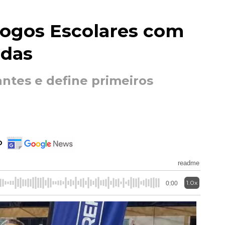
ogos Escolares com
adas
antes e define primeiros
o
readme
1.0x
0:00