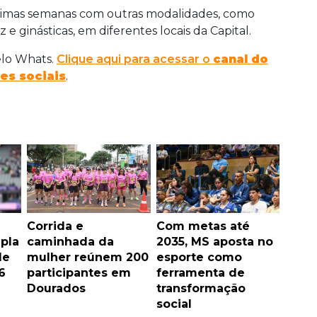
ximas semanas com outras modalidades, como
z e ginásticas, em diferentes locais da Capital.
elo Whats.
Clique aqui para acessar o
canal do
es sociais
.
Corrida e
Com metas até
pla
caminhada da
2035, MS aposta no
de
mulher reúnem 200
esporte como
6
participantes em
ferramenta de
Dourados
transformação
social