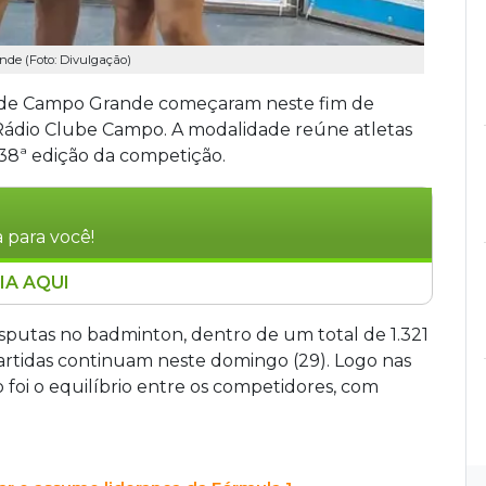
de (Foto: Divulgação)
es de Campo Grande começaram neste fim de
Rádio Clube Campo. A modalidade reúne atletas
 38ª edição da competição.
 para você!
IA AQUI
ampo Grande foi aberta com disputas de
ampo, reunindo 123 estudantes de 12 a 17
isputas no badminton, dentro de um total de 1.321
adual são Davy Castro, Anthony Falcão, Eloyse
 partidas continuam neste domingo (29). Logo nas
ão segue com vôlei de praia, karatê, natação,
foi o equilíbrio entre os competidores, com
1 inscritos nas modalidades individuais.