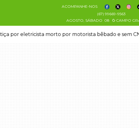
ACOMPANHE-NOS
(67) 99669-9563
AGOSTO, SÁBADO
08
CAMPO GR
stiça por eletricista morto por motorista bêbado e sem 