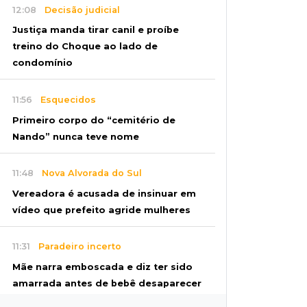
12:08
Decisão judicial
Justiça manda tirar canil e proíbe
treino do Choque ao lado de
condomínio
11:56
Esquecidos
Primeiro corpo do “cemitério de
Nando” nunca teve nome
11:48
Nova Alvorada do Sul
Vereadora é acusada de insinuar em
vídeo que prefeito agride mulheres
11:31
Paradeiro incerto
Mãe narra emboscada e diz ter sido
amarrada antes de bebê desaparecer