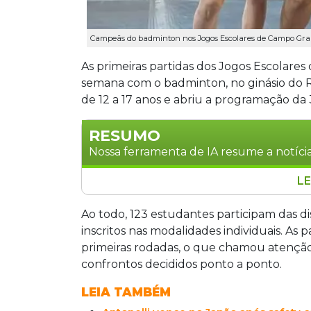
Campeãs do badminton nos Jogos Escolares de Campo Gran
As primeiras partidas dos Jogos Escolar
semana com o badminton, no ginásio do 
de 12 a 17 anos e abriu a programação da
RESUMO
Nossa ferramenta de IA resume a notícia
LE
A 38ª edição dos Jogos Escolares de C
badminton no ginásio do Rádio Clube C
Ao todo, 123 estudantes participam das d
anos. Os classificados para a etapa est
inscritos nas modalidades individuais. As
Sena e Lauriane de Oliveira. A competiç
primeiras rodadas, o que chamou atenção 
judô, xadrez e ginásticas, reunindo 1.32
confrontos decididos ponto a ponto.
LEIA TAMBÉM