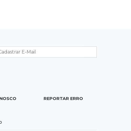
09:47
Automóvel roubado
Carro atravessa avenida, destrói
garagem e é abandonado
09:34
3ª morte em 24 horas
Pedestre morre atropelado durante
a madrugada no Monte Castelo
09:24
Em Alagoas
Atletas de MS intensificam
preparação para disputa do
Brasileiro de Kung Fu
ONOSCO
REPORTAR ERRO
09:17
Jardim Manaíra
Idoso em bicicleta é atropelado por
0
motociclista que se filmava com
celular