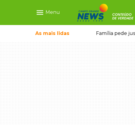
menu
Menu
o pai e morre a caminho do hospital
As mais
lidas
Família pede ju