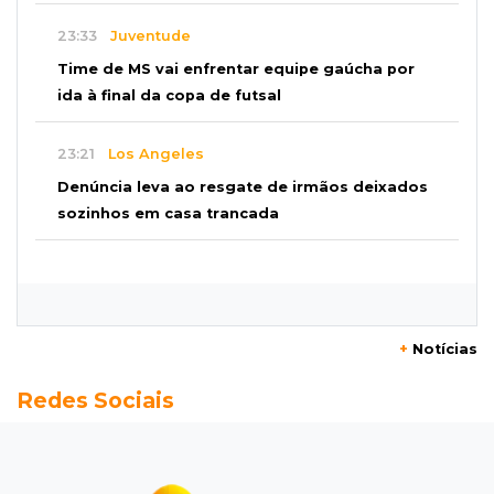
23:33
Juventude
Time de MS vai enfrentar equipe gaúcha por
ida à final da copa de futsal
23:21
Los Angeles
Denúncia leva ao resgate de irmãos deixados
sozinhos em casa trancada
23:17
Clima
Defesa Civil recomenda atenção em MS com
formação de ciclone bomba
+
Notícias
23:00
Ideb
Redes Sociais
Entre escolas com nota divulgada, 3 estaduais
lideram o Ensino Médio na Capital