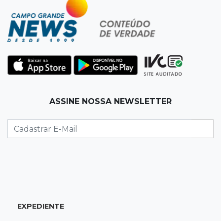
22:57
Chapadão do Sul
Homem é baleado após apontar revólver para
policiais militares
22:42
Resumão
Palmeiras e Vasco confirmam vagas nas
quartas da Copa do Brasil
ASSINE NOSSA NEWSLETTER
22:26
Eleições 2026
Eleitorado aprova teste da urna, mas diz que
colinha será "fundamental"
22:05
Sidrolândia
Briga termina com homem de 35 anos
assassinado a facadas
EXPEDIENTE
21:40
Ideb