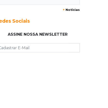
09:15
Atenção
+
Notícias
Eventos interditam ruas de Campo
Grande nesta sexta-feira
edes Sociais
09:09
Mesmo lugar
ASSINE NOSSA NEWSLETTER
Três dias após obra, buraco volta a
Joaquim Murtinho
09:00
Post Patrocinado
Chanton celebra Dia dos Pais com
cestas, kits e tortas especiais
08:55
Agosto Lilás
Bares serão pontos de apoio a
mulheres vítimas de violência
08:48
"Caminhada" matinal