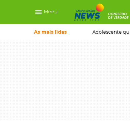
menu
Menu
rquiteto dos projetos fora do comum
As mais
lidas
Adolescente que