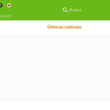
search
Busca
NDE
20º
Últimas notícias