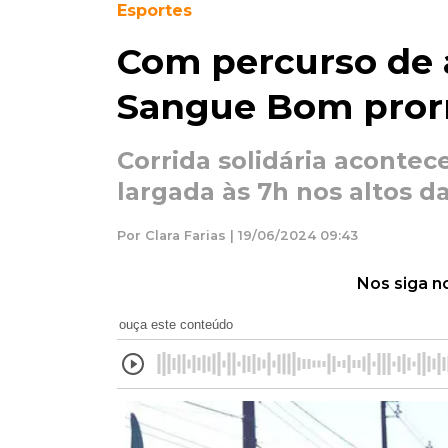
Esportes
Com percurso de a
Sangue Bom prorr
Corrida solidária acontec
largada às 7h nos altos 
Por Clara Farias | 19/06/2024 09:43
Nos siga n
ouça este conteúdo