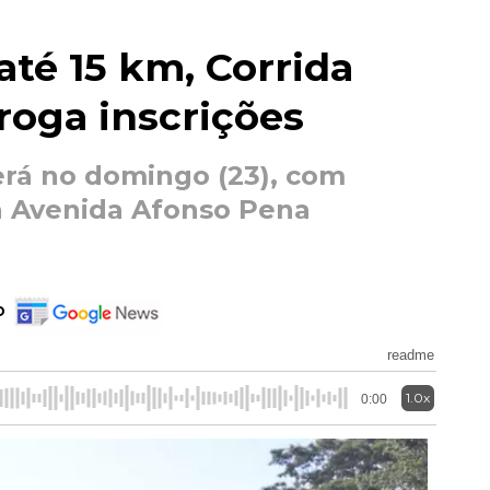
té 15 km, Corrida
oga inscrições
erá no domingo (23), com
da Avenida Afonso Pena
o
readme
1.0x
0:00