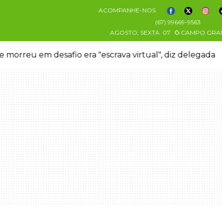
ACOMPANHE-NOS
(67) 99669-9563
AGOSTO, SEXTA
07
CAMPO GRA
 morreu em desafio era "escrava virtual", diz delegada