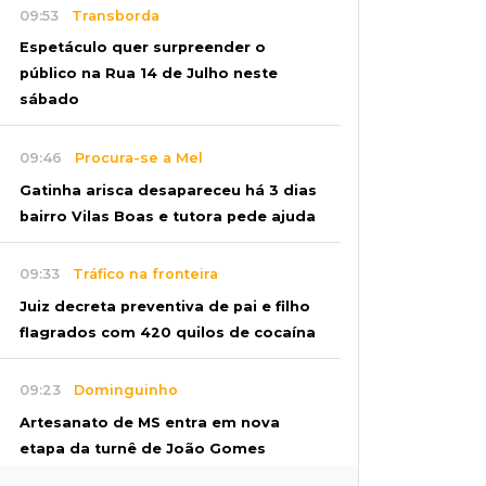
09:53
Transborda
Espetáculo quer surpreender o
público na Rua 14 de Julho neste
sábado
09:46
Procura-se a Mel
Gatinha arisca desapareceu há 3 dias
bairro Vilas Boas e tutora pede ajuda
09:33
Tráfico na fronteira
Juiz decreta preventiva de pai e filho
flagrados com 420 quilos de cocaína
09:23
Dominguinho
Artesanato de MS entra em nova
etapa da turnê de João Gomes