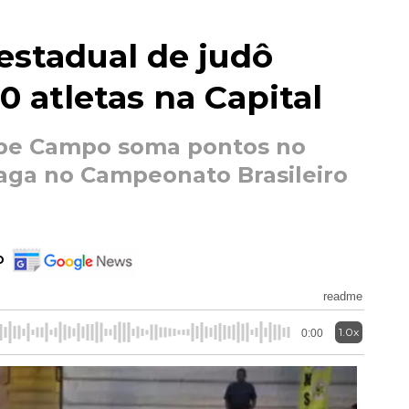
 estadual de judô
0 atletas na Capital
ube Campo soma pontos no
vaga no Campeonato Brasileiro
o
readme
1.0x
0:00