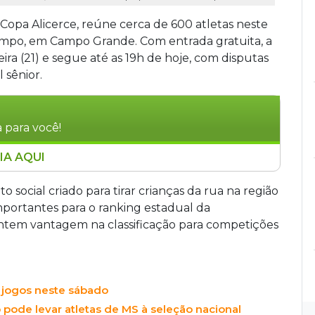
a Copa Alicerce, reúne cerca de 600 atletas neste
Campo, em Campo Grande. Com entrada gratuita, a
ra (21) e segue até as 19h de hoje, com disputas
 sênior.
 para você!
IA AQUI
, a Copa Alicerce, reuniu cerca de 600 atletas
io Clube Campo, em Campo Grande. Com entrada
 social criado para tirar crianças da rua na região
 ranking estadual e pode garantir vagas em
mportantes para o ranking estadual da
 Academia Alicerce, projeto social da região
ntem vantagem na classificação para competições
ategorias de base até o nível sênior.
o jogos neste sábado
pode levar atletas de MS à seleção nacional