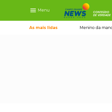
menu
Menu
 falso e prende pai e filho
As mais
lidas
Menino da mandi