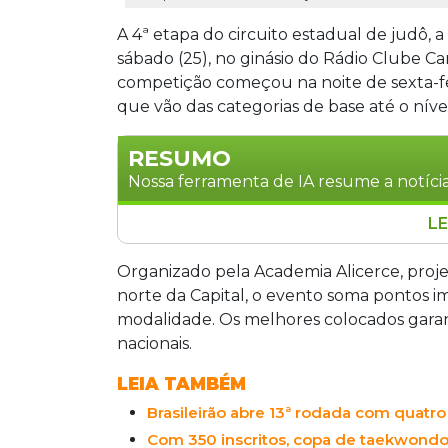
A 4ª etapa do circuito estadual de judô, 
sábado (25), no ginásio do Rádio Clube 
competição começou na noite de sexta-fei
que vão das categorias de base até o nível
RESUMO
Nossa ferramenta de IA resume a notícia
LE
A 4ª etapa do circuito estadual de judô
neste sábado (25), no ginásio do Rád
Organizado pela Academia Alicerce, projeto
gratuita, o evento soma pontos para o
norte da Capital, o evento soma pontos i
competições nacionais. Organizado pela
modalidade. Os melhores colocados gara
norte da Capital, a competição atende c
nacionais.
LEIA TAMBÉM
Brasileirão abre 13ª rodada com quatr
Com 350 inscritos, copa de taekwondo 