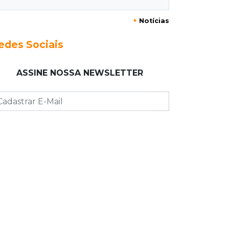
+
Notícias
23:17
Clima
Defesa Civil recomenda atenção em
edes Sociais
MS com formação de ciclone bomba
ASSINE NOSSA NEWSLETTER
23:00
Ideb
Entre escolas com nota divulgada, 3
estaduais lideram o Ensino Médio na
Capital
22:57
Chapadão do Sul
Homem é baleado após apontar
revólver para policiais militares
22:42
Resumão
Palmeiras e Vasco confirmam vagas
nas quartas da Copa do Brasil