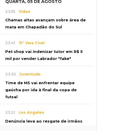
QUARTA, 05 DE AGOSTO
23:55
Vídeo
Chamas altas avançam sobre área de
mata em Chapadão do Sul
23:41
15ª Vara Cível
Pet shop vai indenizar tutor em R$ 5
mil por vender Labrador "fake"
23:33
Juventude
Time de MS vai enfrentar equipe
gaúcha por ida à final da copa de
futsal
23:21
Los Angeles
Denúncia leva ao resgate de irmãos
deixados sozinhos em casa trancada