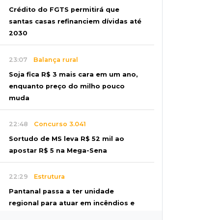
Crédito do FGTS permitirá que
santas casas refinanciem dívidas até
2030
23:07
Balança rural
Soja fica R$ 3 mais cara em um ano,
enquanto preço do milho pouco
muda
22:48
Concurso 3.041
Sortudo de MS leva R$ 52 mil ao
apostar R$ 5 na Mega-Sena
22:29
Estrutura
Pantanal passa a ter unidade
regional para atuar em incêndios e
desmate