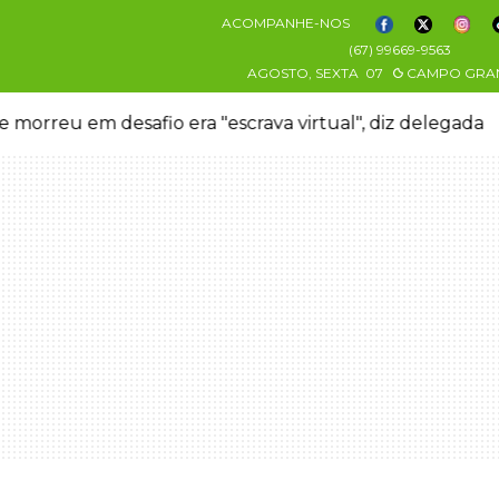
ACOMPANHE-NOS
(67) 99669-9563
AGOSTO, SEXTA
07
CAMPO GRA
 morreu em desafio era "escrava virtual", diz delegada