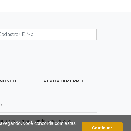
instalar 2,5 mil placas de ruas da
Capital
18:03
Mais 3,8 mil km
Com empréstimo bilionário, MS
planeja mais que dobrar malha
asfaltada até 2031
17:54
Promessa em ascensão
Campeã nacional, atleta de MS
representará o Brasil no Pan-
ONOSCO
REPORTAR ERRO
Americano de judô
17:46
Danos morais
0
Grávida acha barata em hambúrguer
e restaurante terá de pagar R$ 6 mil
dos autores. Campo Grande News © 2020.
 navegando, você concorda com estas
Continuar