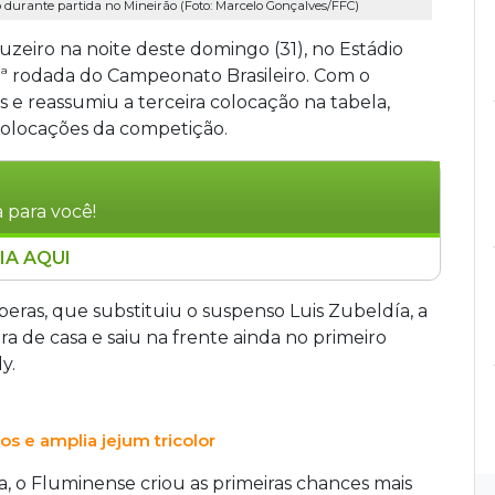
 durante partida no Mineirão (Foto: Marcelo Gonçalves/FFC)
zeiro na noite deste domingo (31), no Estádio
8ª rodada do Campeonato Brasileiro. Com o
s e reassumiu a terceira colocação na tabela,
colocações da competição.
 para você!
IA AQUI
 1 no Mineirão, pela 18ª rodada do Brasileirão.
icolor aos 42 minutos do primeiro tempo. Na
eras, que substituiu o suspenso Luis Zubeldía, a
m cobrança de falta. Com o resultado, o
ra de casa e saiu na frente ainda no primeiro
ssumiu a terceira colocação. A equipe volta a
y.
 Brasileirão, Copa do Brasil e Libertadores.
 e amplia jejum tricolor
sa, o Fluminense criou as primeiras chances mais