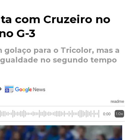
ta com Cruzeiro no
no G-3
olaço para o Tricolor, mas a
 igualdade no segundo tempo
o
readme
1.0x
0:00