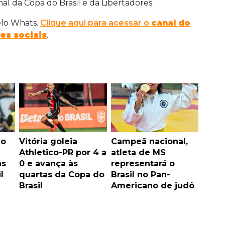
al da Copa do Brasil e da Libertadores.
elo Whats.
Clique aqui para acessar o
canal do
es sociais
.
 o
Vitória goleia
Campeã nacional,
Athletico-PR por 4 a
atleta de MS
as
0 e avança às
representará o
l
quartas da Copa do
Brasil no Pan-
Brasil
Americano de judô