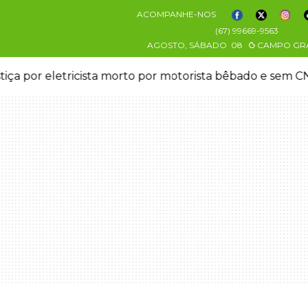
ACOMPANHE-NOS
(67) 99669-9563
AGOSTO, SÁBADO
08
CAMPO GR
stiça por eletricista morto por motorista bêbado e sem 