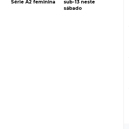
Série A2 feminina
sub-13 neste
sábado