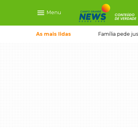
menu
Menu
ia ligada a laboratório ilegal
As mais
lidas
Família pede ju