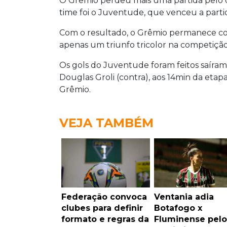
O Grêmio perdeu mais uma partida pelo 
time foi o Juventude, que venceu a partid
Com o resultado, o Grêmio permanece co
apenas um triunfo tricolor na competição
Os gols do Juventude foram feitos saíra
Douglas Groli (contra), aos 14min da etap
Grêmio.
VEJA TAMBÉM
Federação convoca
Ventania adia
clubes para definir
Botafogo x
formato e regras da
Fluminense pelo