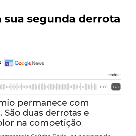
 sua segunda derrota
o
readme
1.0x
0:00
rêmio permanece com
. São duas derrotas e
olor na competição