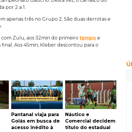
campeonato Gaúcho. Desta vez, o carrasco do
a por 2 a 1.
m apenas três no Grupo 2. São duas derrotas e
.
m com Zulu, aos 32min do primeiro
tempo
e
a final. Aos 45min, Kleber descontou para o
Ú
Pantanal viaja para
Náutico e
Goiás em busca de
Comercial decidem
acesso inédito à
título do estadual