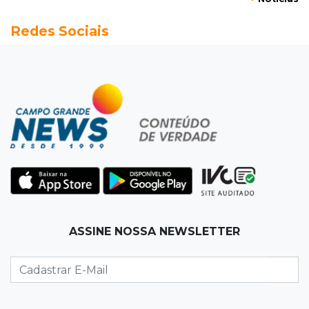
12:52
Artes
Redes Sociais
Semana cultural reúne grandes nomes da
música, teatro e dança no Teatro Prosa
12:47
Artigos
O terrorismo começa pela dignidade humana
12:43
Esporte Equestre
Da fivela de campeã ao sonho internacional:
amazona de MS quer chegar ao Texas
12:32
Máquinas de Areia
ASSINE NOSSA NEWSLETTER
Empresário investigado em 2023 volta a ser
alvo por R$ 100 milhões em contratos
12:26
Clima
Defesa Civil descarta cenário extremo com