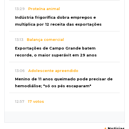
13:29
Proteína animal
Indústria frigorífica dobra empregos e
multiplica por 12 receita das exportações
13:13
Balança comercial
Exportações de Campo Grande batem
recorde, o maior superávit em 29 anos
13:06
Adolescente apreendido
Menino de 11 anos queimado pode precisar de
hemodiálise; "só os pés escaparam"
12:57
17 votos
Câmara derruba veto e garante consulta
simplificada a salários de servidores
+
Notícias