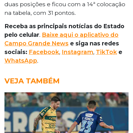
duas posições e ficou com a 14ª colocação
na tabela, com 31 pontos.
Receba as principais notícias do Estado
pelo celular
.
Baixe aqui o aplicativo do
Campo Grande News
e siga nas redes
sociais:
Facebook
,
Instagram
,
TikTok
e
WhatsApp
.
VEJA TAMBÉM