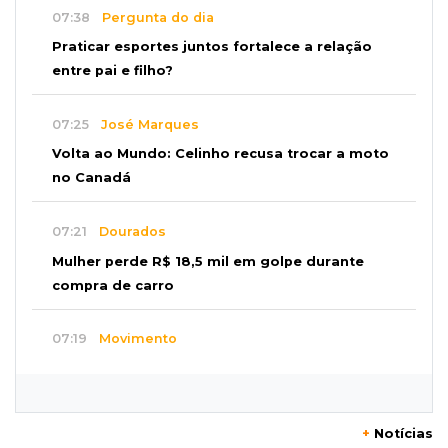
07:38
Pergunta do dia
Praticar esportes juntos fortalece a relação
entre pai e filho?
07:25
José Marques
Volta ao Mundo: Celinho recusa trocar a moto
no Canadá
07:21
Dourados
Mulher perde R$ 18,5 mil em golpe durante
compra de carro
07:19
Movimento
Enquanto mães comem fora, churrasco faz
açougues bombarem para o Dia dos Pais
+
Notícias
07:16
Cidades