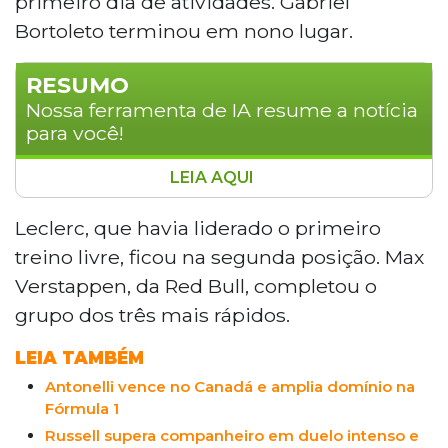
primeiro dia de atividades. Gabriel
Bortoleto terminou em nono lugar.
RESUMO
Nossa ferramenta de IA resume a notícia
para você!
LEIA AQUI
Hamilton lidera 2º treino livre do GP de
Mônaco com a Ferrari, registrando volta
Leclerc, que havia liderado o primeiro
em 1min13s026. Leclerc foi 2º e
treino livre, ficou na segunda posição. Max
Verstappen, 3º. Bortoleto terminou em 9º
Verstappen, da Red Bull, completou o
pela Audi. A corrida acontece domingo às
grupo dos três mais rápidos.
10h.
LEIA TAMBÉM
Antonelli vence no Canadá e amplia domínio na
Fórmula 1
Russell supera companheiro em duelo intenso e