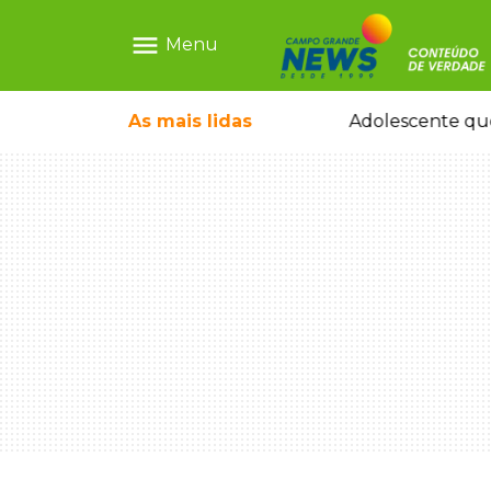
menu
Menu
icleta em caminhão estacionado
As mais
lidas
Adolescente que