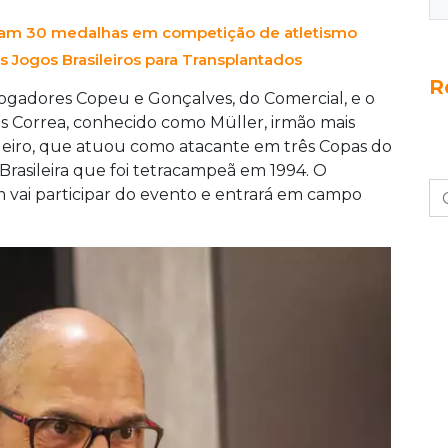
 importância do espírito esportivo e da
tam 30 medalhas em competição de atletismo
s Jogos Brasileiros para Transplantados
R
-jogadores Copeu e Gonçalves, do Comercial, e o
s Correa, conhecido como Müller, irmão mais
sileiro, que atuou como atacante em três Copas do
rasileira que foi tetracampeã em 1994. O
vai participar do evento e entrará em campo