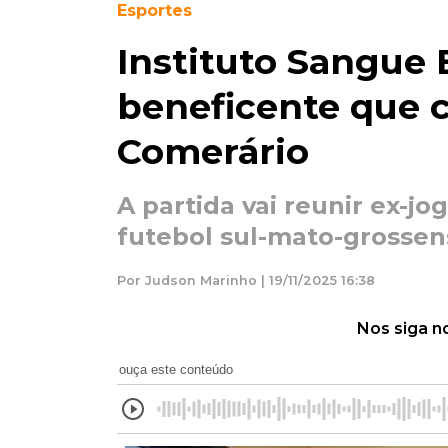
Esportes
Instituto Sangue
beneficente que c
Comerário
A partida vai reunir ex-jo
futebol sul-mato-grossen
Por Judson Marinho | 19/11/2025 16:38
Nos siga n
ouça este conteúdo