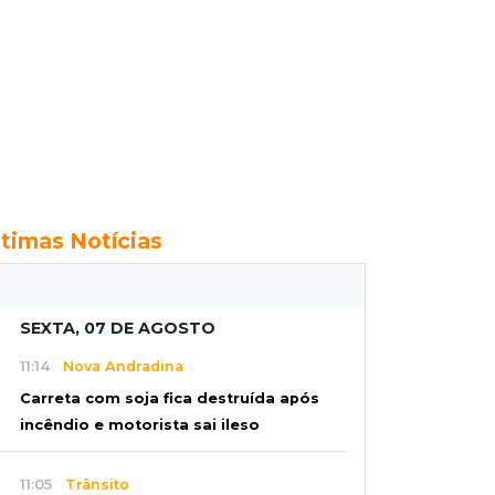
ltimas Notícias
SEXTA, 07 DE AGOSTO
11:14
Nova Andradina
Carreta com soja fica destruída após
incêndio e motorista sai ileso
11:05
Trânsito