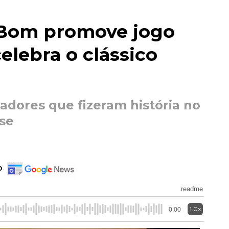
 Bom promove jogo
elebra o clássico
gadores que fizeram história no
se
o
readme
1.0x
0:00