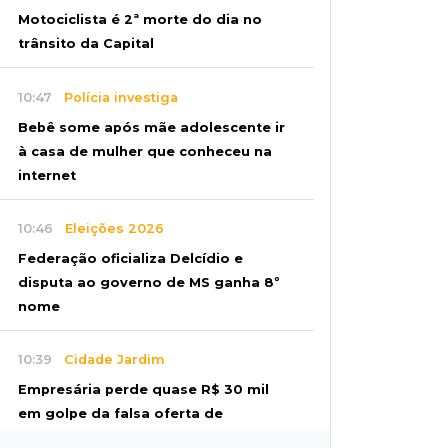
Motociclista é 2ª morte do dia no
trânsito da Capital
10:47
Polícia investiga
Bebê some após mãe adolescente ir
à casa de mulher que conheceu na
internet
10:46
Eleições 2026
Federação oficializa Delcídio e
disputa ao governo de MS ganha 8º
nome
10:39
Cidade Jardim
Empresária perde quase R$ 30 mil
em golpe da falsa oferta de
empréstimo