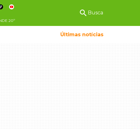
search
Busca
NDE
20º
Últimas notícias