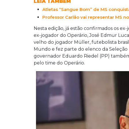
LEIA TAMBÉM
esportiva e solidariedade, reforçando a
Atletas “Sangue Bom” de MS conquis
fraternidade.
Professor Carlão vai representar MS no
Nesta edição, já estão confirmados os ex
ex-jogador do Operário, José Edmur Luca
velho do jogador Müller, futebolista bra
Mundo e fez parte do elenco da Seleção B
governador Eduardo Riedel (PP) também 
pelo time do Operário.