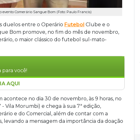
 do evento Comerário Sangue Bom (Foto: Paulo Francis)
s duelos entre o Operário
Futebol
Clube e o
angue Bom promove, no fim do mês de novembro,
rio, o maior clássico do futebol sul-mato-
 para você!
IA AQUI
 30 de novembro a 7ª edição do Comerário
evive o clássico entre Operário e Comercial,
 acontece no dia 30 de novembro, às 9 horas, no
rossense. O evento, que ocorrerá no Rádio
 - Vila Morumbi) e chega à sua 7ª edição,
 doação de órgãos, sangue e medula óssea,
rário e do Comercial, além de contar com a
os para ações sociais no Natal. Ex-jogadores
s, levando a mensagem da importância da doação
 e Müller, participarão do jogo, que também
 Eduardo Riedel. O evento combina rivalidade