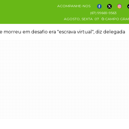
ACOMPANHE-NOS
(67) 99669-9563
AGOSTO, SEXTA
07
CAMPO GRA
 morreu em desafio era "escrava virtual", diz delegada