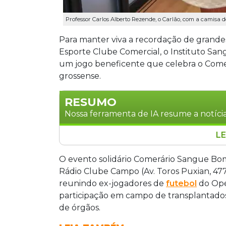
Professor Carlos Alberto Rezende, o Carlão, com a camisa
Para manter viva a recordação de grande
Esporte Clube Comercial, o Instituto S
um jogo beneficente que celebra o Comerá
grossense.
RESUMO
Nossa ferramenta de IA resume a notícia
LE
O Instituto Sangue Bom realiza no dia
Sangue Bom, um jogo beneficente que r
O evento solidário Comerário Sangue Bom
times históricos do futebol sul-mato-g
Rádio Clube Campo (Av. Toros Puxian, 477
Clube Campo, visa conscientizar sobre
reunindo ex-jogadores de
futebol
do Ope
além de arrecadar alimentos e brinqued
participação em campo de transplantado
dos dois times, como Copeu, Gonçalves
de órgãos.
contará com a presença do governador