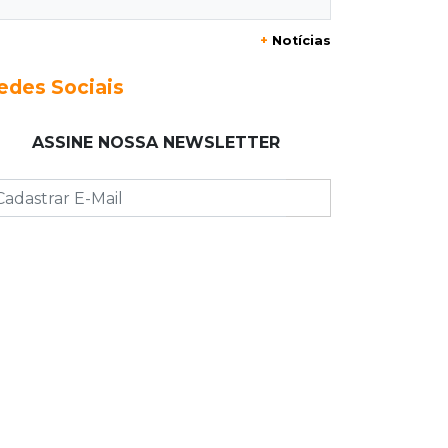
+
Notícias
10:23
Preocupação
Anvisa sobe alerta sobre
edes Sociais
testosterona sem indicação como
risco ao coração
ASSINE NOSSA NEWSLETTER
10:18
Comércio exterior
Superávit comercial de MS cresce
17,8% com alta das exportações
10:13
Arte com a escrita
Concurso de Poesias anuncia
vencedores e premiará os melhores
no dia 20
10:09
Corumbá
Com canal travado e via inundada,